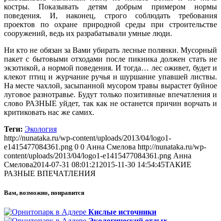
костры. Показывать детям добрым примером нормы
поведения. И, наконец, строго соблюдать требования
проектов по охране природной среды при строительстве
сооружений, ведь их разрабатывали умные люди.
Ни кто не обязан за Вами убирать лесные полянки. Мусорный
пакет с бытовыми отходами после пикника должен стать не
экзотикой, а нормой поведения. И тогда… лес оживет, будет и
клекот птиц и журчание ручья и шуршание упавшей листвы.
На месте чахлой, засыпанной мусором травы вырастет буйное
луговое разнотравье. Будут только позитивные впечатления и
слово РАЗНЫЕ уйдет, так как не останется причин ворчать и
критиковать нас же самих.
Теги:
Экология
http://nunataka.ru/wp-content/uploads/2013/04/logo1-
e1415477084361.png
0
0
Анна Смелова
http://nunataka.ru/wp-
content/uploads/2013/04/logo1-e1415477084361.png
Анна
Смелова
2014-07-31 08:01:21
2015-11-30 14:54:45
ТАКИЕ
РАЗНЫЕ ВПЕЧАТЛЕНИЯ
Вам, возможно, понравится
Кислые источники
Экологический отдых