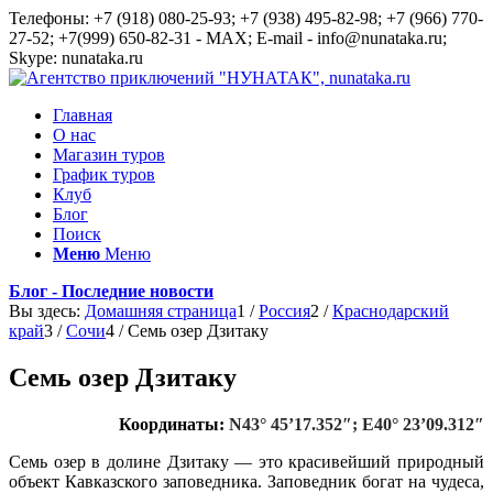
Телефоны: +7 (918) 080-25-93; +7 (938) 495-82-98; +7 (966) 770-
27-52; +7(999) 650-82-31 - MAX; E-mail - info@nunataka.ru;
Skype: nunataka.ru
Главная
О нас
Магазин туров
График туров
Клуб
Блог
Поиск
Меню
Меню
Блог - Последние новости
Вы здесь:
Домашняя страница
1
/
Россия
2
/
Краснодарский
край
3
/
Сочи
4
/
Семь озер Дзитаку
Семь озер Дзитаку
Координаты:
N43° 45’17.352″; E40° 23’09.312″
Семь озер в долине Дзитаку — это красивейший природный
объект Кавказского заповедника. Заповедник богат на чудеса,