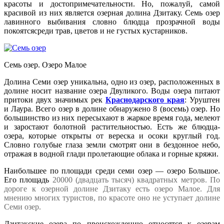
красоты и достопримечательности. Но, пожалуй, самой
красивой из них является озерная долина Дзитаку. Семь озер
лавинного выбивания словно блюдца прозрачной воды
покоятсясреди трав, цветов и не густых кустарников.
Семь озер. Озеро Малое
Долина Семи озер уникальна, одно из озер, расположенных в
долине носит название озера Двуликого. Воды озера питают
притоки двух значимых рек
Краснодарского края
: Уруштен
и Лаура. Всего озер в долине обнаружено 8 (восемь) озер. Но
большинство из них пересыхают в жаркое время года, мелеют
и заростают болотной растительностью. Есть же блюдца-
озера, которые открыты от вереска и осоки круглый год.
Словно голубые глаза земли смотрят они в бездонное небо,
отражая в водной глади пролетающие облака и горные кряжи.
Наибольшее по площади среди семи озер — озеро Большое.
Его площадь
20000 (двадцать тысяч) квадратных метров. По
дороге к озерной долине Дзитаку есть озеро Малое. Для
мнению многих туристов, по красоте оно не уступает долине
Семи озер.
Дзитакские озера по происхождению относятся к озерам