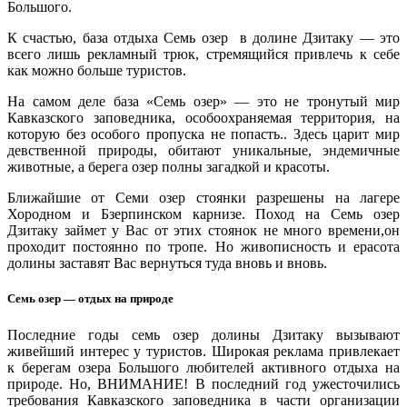
Большого.
К счастью, база отдыха Семь озер в долине Дзитаку — это
всего лишь рекламный трюк, стремящийся привлечь к себе
как можно больше туристов.
На самом деле база «Семь озер» — это не тронутый мир
Кавказского заповедника, особоохраняемая территория, на
которую без особого пропуска не попасть.. Здесь царит мир
девственной природы, обитают уникальные, эндемичные
животные, а берега озер полны загадкой и красоты.
Ближайшие от Семи озер стоянки разрешены на лагере
Хородном и Бзерпинском карнизе. Поход на Семь озер
Дзитаку займет у Вас от этих стоянок не много времени,он
проходит постоянно по тропе. Но живописность и ерасота
долины заставят Вас вернуться туда вновь и вновь.
Семь озер — отдых на природе
Последние годы семь озер долины Дзитаку вызывают
живейший интерес у туристов. Широкая реклама привлекает
к берегам озера Большого любителей активного отдыха на
природе. Но, ВНИМАНИЕ! В последний год ужесточились
требования Кавказского заповедника в части организации