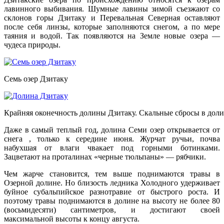
лавинного выбивания. Шумные лавины зимой съезжают со
склонов горы Дзитаку и Перевальная Северная оставляют
после себя линзы, которые заполняются снегом, а по мере
таяния и водой. Так появляются на Земле новые озера —
чудеса природы.
Семь озер Дзитаку
Крайняя оконечность долины Дзитаку. Скальные сбросы в доли
Даже в самый теплый год, долина Семи озер открывается от
снега , только к середине июня. Журчат ручьи, почва
набухшая от влаги чвакает под горными ботинками.
Зацветают на проталинах «черные тюльпаны» — рябчики.
Чем жарче становится, тем выше поднимаются травы в
Озерной долине. Но близость ледника Холодного удерживает
буйное субальпийское разнотравие от быстрого роста. И
поэтому травы поднимаются в долине на высоту не более 80
(восьмидесяти) сантиметров, и достигают своей
максимальной высоты к концу августа.