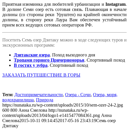
Приятная изюминка для любителей урбанизации и
Instagram
.
В долине Семи озер есть сотовая связь. Плавающая в начале
долины (со стороны реки Уруштен) на крайней оконечности
долины, в сторону реки Лаура Вам обеспечен устойчивый
прием всех ведущих сотовых операторов РФ.
Посетить Семь озер Дзитаку можно в ходе следующих туров и
экскурсионных программ:
Дзитакские озера
. Поход выходного дня
Тропами горного Причерноморья
. Спортивный поход
В гостях у зубра
. Спортивный поход
ЗАКАЗАТЬ ПУТЕШЕСТВИЕ В ГОРЫ
Теги:
Достопримечательности
,
Озера - Сочи
,
Озера, моря,
водохранилища
,
Природа
https://nunataka.ru/wp-content/uploads/2015/10/sem-ozer-24-2.jpg
600
800
Анна Смелова
http://nunataka.ru/wp-
content/uploads/2013/04/logo1-e1415477084361.png
Анна
Смелова
2015-10-11 09:14:45
2017-05-16 23:43:19
Семь озер
Дзитаку