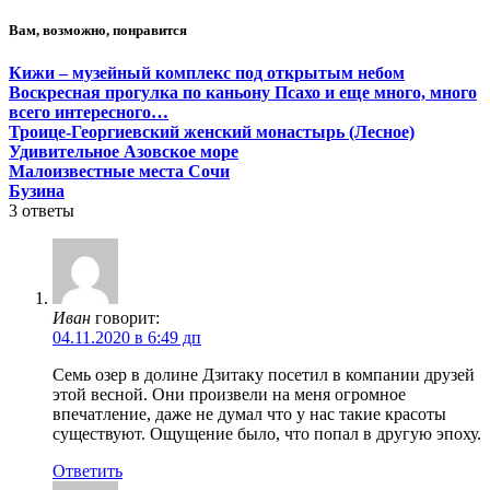
Вам, возможно, понравится
Кижи – музейный комплекс под открытым небом
Воскресная прогулка по каньону Псахо и еще много, много
всего интересного…
Троице-Георгиевский женский монастырь (Лесное)
Удивительное Азовское море
Малоизвестные места Сочи
Бузина
3
ответы
Иван
говорит:
04.11.2020 в 6:49 дп
Cемь озер в долине Дзитаку посетил в компании друзей
этой весной. Они произвели на меня огромное
впечатление, даже не думал что у нас такие красоты
существуют. Ощущение было, что попал в другую эпоху.
Ответить