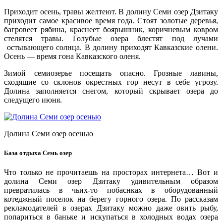
Приходит осень, травы желтеют. В долину Семи озер Дзитаку
приходит самое красивое время года. Стоят золотые деревья,
багровеет рябина, краснеет боярышник, коричневым ковром
стелятся травы. Голубые озера блестят под лучами
остывающего солнца. В долину приходят Кавказские олени.
Осень — время гона Кавказского оленя.
Зимой семиозерье посещать опасно. Грозные лавины,
сходящие со склонов окрестных гор несут в себе угрозу.
Долина заполняется снегом, который скрывает озера до
следущего июня.
Долина Семи озер осенью
База отдыха Семь озер
Что только не прочитаешь на просторах интернета… Вот и
долина Семи озер Дзитаку удивительным образом
превратилась в чьих-то побаснках в оборудованный
котеджный поселок на берегу горного озера. По рассказам
рекламодателей в озерах Дзитаку можно даже овить рыбу,
попариться в баньке и искупаться в холодных водах озера