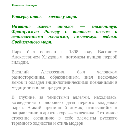
Топоним Ривьера
Ривьера, итал. — место у моря.
Название имеет аноалог — знаменитую
Французскую Ривьеру с золотым песком и
великолепными пляжами, омываемую водами
Средиземного моря.
Парк был основан в 1898 году Василием
Алексеевичем Хлудовым, потомком купцов первой
гильдии.
Василий Алексеевич, был человеком
разносторонним, образованным, знал несколько
зыков и обладал энциклопедическими познаниями в
медицине и юриспрюденции.
В глубине, за тенистыми аллеями, находилась,
возведенная с любовью дача первого владельца
парка. Этакий пряничный домик, относящийся к
направлению в архитектуре — эклектика. Это милое
строение соединило в себе элементы русского
теремного зодчества и стиль модерн.