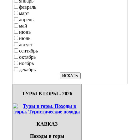
январь
февраль
март
апрель
май
июнь
июль
август
сентябрь
октябрь
ноябрь
декабрь
ТУРЫ В ГОРЫ - 2026
КАВКАЗ
Походы в горы