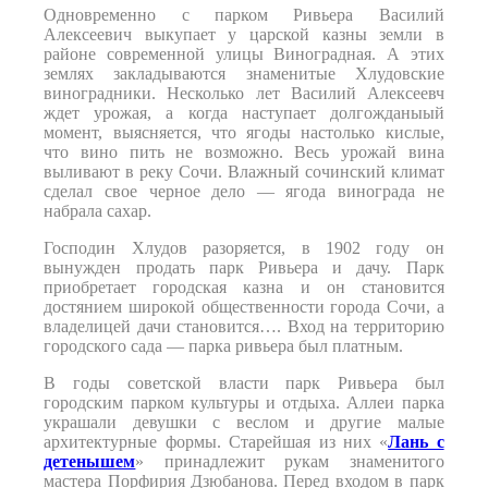
Одновременно с парком Ривьера Василий
Алексеевич выкупает у царской казны земли в
районе современной улицы Виноградная. А этих
землях закладываются знаменитые Хлудовские
виноградники. Несколько лет Василий Алексеевч
ждет урожая, а когда наступает долгожданыый
момент, выясняется, что ягоды настолько кислые,
что вино пить не возможно. Весь урожай вина
выливают в реку Сочи. Влажный сочинский климат
сделал свое черное дело — ягода винограда не
набрала сахар.
Господин Хлудов разоряется, в 1902 году он
вынужден продать парк Ривьера и дачу. Парк
приобретает городская казна и он становится
достянием широкой общественности города Сочи, а
владелицей дачи становится…. Вход на территорию
городского сада — парка ривьера был платным.
В годы советской власти парк Ривьера был
городским парком культуры и отдыха. Аллеи парка
украшали девушки с веслом и другие малые
архитектурные формы. Старейшая из них «
Лань с
детенышем
» принадлежит рукам знаменитого
мастера Порфирия Дзюбанова. Перед входом в парк