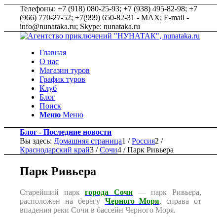
Телефоны: +7 (918) 080-25-93; +7 (938) 495-82-98; +7
(966) 770-27-52; +7(999) 650-82-31 - MAX; E-mail -
info@nunataka.ru; Skype: nunataka.ru
Главная
О нас
Магазин туров
График туров
Клуб
Блог
Поиск
Меню
Меню
Блог - Последние новости
Вы здесь:
Домашняя страница
1
/
Россия
2
/
Краснодарский край
3
/
Сочи
4
/
Парк Ривьера
Парк Ривьера
Старейший парк
города Сочи
— парк Ривьера,
расположен на берегу
Черного Моря
, справа от
впадения реки Сочи в бассейн Черного Моря.