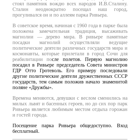
стоял памятник вождю всех народов И.В.Сталину.
Сталин неоднократно посещал наш город,
прогуливался он и по аллеям парка Ривьера.
В советское время, начиная с 1960 года в парке была
положена замечательная традиция, высаживать
магнолии — дерево мира. В ривьере памятные
посадки магнолий осуществляли ведущие
политические деятели различных государств мира и
космонавты, которые прилетали в город Сочи для
реабилитации по
сле полетов. Первую магнолию
посадил в Ривьере председатель
Совета министров
ГДР
Отто Гротеволь. Его примеру последовали
другие политические деятели дружественных СССР
государств, тем самым положив начало знаменитой
поляне «Дружбы».
Времена меняются, девушки с веслом сменились на
милых львят и басенных героев, но до сих пор парк
Ривьера является любимым местом отдыха горожан
и гостей города.
Посещение парка Ривьера общедоступно. Вход
бесплатный.