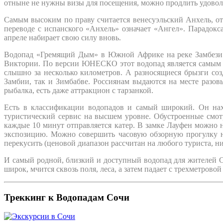
отныне не нужны визы для посещения, можно продлить удоволь
Самым высоким по праву считается венесуэльский Анхель, о
переводе с испанского «Анхель» означает «Ангел». Парадокса
апреле набирает свою силу вновь.
Водопад «Гремящий Дым» в Южной Африке на реке Замбези т
Виктории. По версии ЮНЕСКО этот водопад является самым дл
слышно за несколько километров. А разносящиеся брызги со
Замбии, так и Зимбабве. Россиянам выдаются на месте разов
рыбалка, есть даже аттракцион с тарзанкой.
Есть в классификации водопадов и самый широкий. Он нах
туристический сервис на высшем уровне. Обустроенные смот
каждые 10 минут отправляется катер. В замке Лауфен можно 
экспозицию. Можно совершить часовую обзорную прогулку на
перекусить (ценовой диапазон рассчитан на любого туриста, н
И самый родной, близкий и доступный водопад для жителей С
широк, мчится сквозь поля, леса, а затем падает с трехметровой
Треккинг к Водопадам Сочи