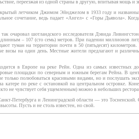
ствие, переезжая из одной страны в другую, впитывая мощь и з
ткрытый летчиком Джимом Эйнджелом в 1933 году и названным в
льное сочетание, ведь падает «Ангел» с «Горы Дьявола». Когда 
ак очаровал шотландского исследователя Дэвида Ливингстона
инным – 107 (сто семь) метров. При падении миллионов литро
здают туман на территории почти в 50 (пятьдесят) километро
ые визы на один день. Местные жители предлагают и различны
одится в Европе на реке Рейн. Одна из самых известных до
ровые площадки по северным и южным берегам Рейна. В центр
не только полюбоваться красивыми видами, но и послушать эк
 катере по реке с остановкой на центральном островке. Конеч
икто не чувствует себя ущемленным) можно в небольших рестора
анкт-Петербурга и Ленинградской области — это Тосненский. 
 высоты. Пусть и не столь известен, но свой.