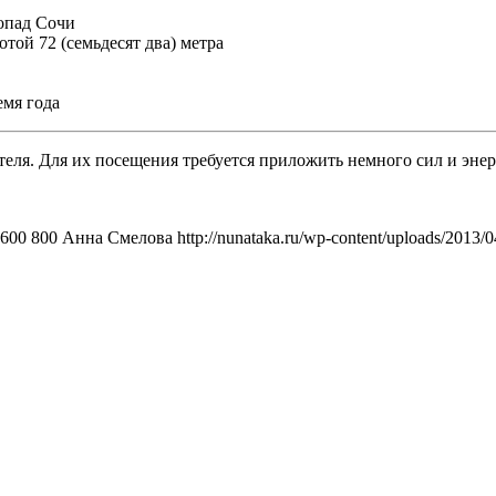
опад Сочи
ой 72 (семьдесят два) метра
мя года
еля. Для их посещения требуется приложить немного сил и энер
600
800
Анна Смелова
http://nunataka.ru/wp-content/uploads/2013