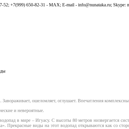
7-52; +7(999) 650-82-31 - MAX; E-mail - info@nunataka.ru; Skype: n
ады
Завораживает, ошеломляет, оглушает. Впечатления комплексные 
ческие и невероятные.
опад в мире – Игуасу. С высоты 80 метров низвергается систем
а». Прекрасные виды на этот водопад открываются как со сторо