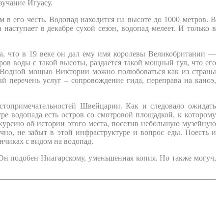
вучание Игуасу.
 его честь. Водопад находится на высоте до 1000 метров. В
наступает в декабре сухой сезон, водопад мелеет. И только в
, что в 19 веке он дал ему имя королевы Великобритании —
в воды с такой высоты, раздается такой мощный гул, что его
в. Водной мощью Виктории можно полюбоваться как из страны
й перечень услуг – сопровождение гида, переправа на каноэ,
стопримечательностей Швейцарии. Как и следовало ожидать
е водопада есть остров со смотровой площадкой, к которому
скурсию об истории этого места, посетив небольшую музейную
но, не забыт в этой инфраструктуре и вопрос еды. Поесть и
нчиках с видом на водопад.
Он подобен Ниагарскому, уменьшенная копия. Но также могуч,