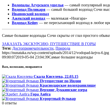
Водопады Агурского ущелья
— самый популярный вод
Водопад Поликаря
— самый большой водопад Сочи высот
Ивановский водопад
Ажекский водопад
— маленькая «Ниагара»
Водопад Кейву
— не пересыхающий водопад в любое вре
Самые большие водопады Сочи скрыты от глаз простого обыват
ЗАКАЗАТЬ ЭКСКУРСИЮ, ПУТЕШЕСТВИЕ В ГОРЫ
Теги:
Достопримечательности
,
Природа
https://nunataka.ru/wp-content/uploads/2014/12/vodopad-kejvu-6.jpg
09:00:07
2019-05-04 23:04:39
Самые большие водопады
Вам, возможно, понравится
Скала Киселева, 22.03.15
Путешествие по Индии
Краснодарское водохранилище
Верхние Дуккинские озера
Гора Аибга
Курортный бульвар
0
ответы