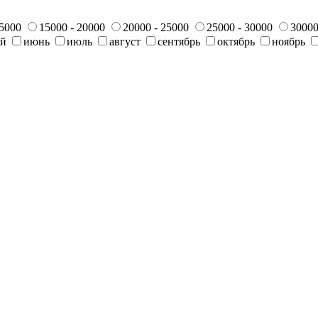
15000
15000 - 20000
20000 - 25000
25000 - 30000
30000
ай
июнь
июль
август
сентябрь
октябрь
ноябрь