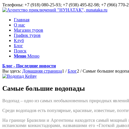
Телефоны: +7 (918) 080-25-93; +7 (938) 495-82-98; +7 (966) 770-2
Главная
О нас
Магазин туров
График туров
Клуб
Блог
Поиск
Меню
Меню
Блог - Последние новости
Вы здесь:
Домашняя страница
1
/
Блог
2
/
Самые большие водоп
Самые большие водопады
Водопад – одно из самых необыкновенных природных явлений. 
Среди водопадов есть популярные, красивые, известные, поэти
На границе Бразилии и Аргентины находится самый мощный вод
испанскими конкистадорами, назвавшими его «Глоткой дьявол