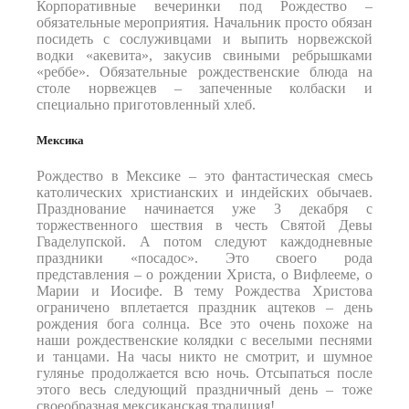
Корпоративные вечеринки под Рождество –
обязательные мероприятия. Начальник просто обязан
посидеть с сослуживцами и выпить норвежской
водки «акевита», закусив свиными ребрышками
«реббе». Обязательные рождественские блюда на
столе норвежцев – запеченные колбаски и
специально приготовленный хлеб.
Мексика
Рождество в Мексике – это фантастическая смесь
католических христианских и индейских обычаев.
Празднование начинается уже 3 декабря с
торжественного шествия в честь Святой Девы
Гваделупской. А потом следуют каждодневные
праздники «посадос». Это своего рода
представления – о рождении Христа, о Вифлееме, о
Марии и Иосифе. В тему Рождества Христова
ограничено вплетается праздник ацтеков – день
рождения бога солнца. Все это очень похоже на
наши рождественские колядки с веселыми песнями
и танцами. На часы никто не смотрит, и шумное
гулянье продолжается всю ночь. Отсыпаться после
этого весь следующий праздничный день – тоже
своеобразная мексиканская традиция!