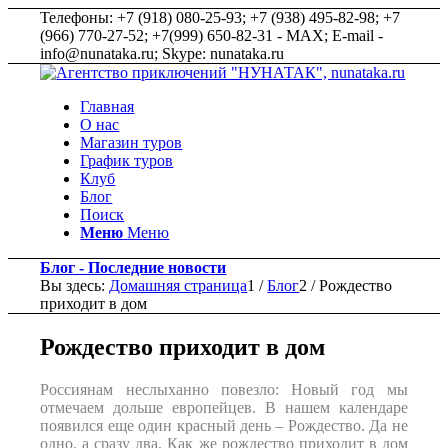
Телефоны: +7 (918) 080-25-93; +7 (938) 495-82-98; +7
(966) 770-27-52; +7(999) 650-82-31 - MAX; E-mail -
info@nunataka.ru; Skype: nunataka.ru
Главная
О нас
Магазин туров
График туров
Клуб
Блог
Поиск
Меню
Меню
Блог - Последние новости
Вы здесь:
Домашняя страница
1
/
Блог
2
/
Рождество
приходит в дом
Рождество приходит в дом
Россиянам неслыханно повезло: Новый год мы
отмечаем дольше европейцев. В нашем календаре
появился еще один красный день – Рождество. Да не
одно, а сразу два. Как же рождество приходит в дом