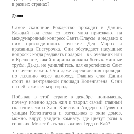
в разных странах?
Дания
Самое сказочное Рождество проходит в Дании.
Каждый год сюда со всего мира приезжают на
международный конгресс Санта-Клаусы, а недавно к
ним присоединились русские Дед Мороз и
красавица Снегурочка. Они обсуждают насущные
вопросы: когда раздавать подарки – в Сочельник или
в Крещение, какой ширины должны быть каминные
трубы. Да-да, не удивляйтесь, для европейских Сант
это очень важно. Они даже соревнования проводят
по лазанию через дымоход. Главная елка Дании
стоит на центральной площади Копенгагена. Огни
на ней зажигает мэр города.
Побывав в этой стране в декабре, понимаешь,
почему именно здесь жил и творил самый главный
сказочник мира Ханс Кристиан Андерсен. Гуляя по
улицам Копенгагена и заглядывая в окна домов,
можно, вдруг, увидеть комнату, где цветут розы в
горшках. Может быть здесь живут Герда и Кай?
А после встречи с Русалочкой, что вот уже почти сто