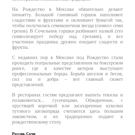
На Рождество в Мексике обязательно делают
пиньятту. Большой глиняный горшок наполняют
сладостями и фруктами и оклеивают бумагой так,
чтобы получилась семиконечная звезда (символ семи
грехов). В Сочельник горшки разбивают палкой (это
символизирует победу над грехами), и все
участники праздника дружно поедают сладости и
фрукты.
С недавних пор в Мексике под Рождество стали
проходить театральные представления на боксерском
ринге, где в качестве актеров выступают
профессиональные борцы. Борьба ангелов и бесов,
сил зла и добра – вот главный сюжет
представлений.
В ресторанах гостям предлагают выпить текилы и
полакомиться… гусеницами. Обжаренные, с
хрустящей корочкой или засахаренные куколки
тутового шелкопряда считаются здесь большим
лакомством, и их традиционно подают к
рождественскому столу.
Россия. Сочи