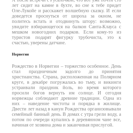
лет сидит на камне в бухте, во сне к тебе придет
Оле-Лукойе и расскажет волшебную сказку. И если
доведется проснуться от шороха за окном, не
политесь встать и отодвинуть штору: возможно,
увидите взбирающегося на балкон Санта-Клауса с
мешком новогодних подарков. Если кому-то из
туристов подарят фигурку трубочиста, это к
счастью, уверены датчане.
Норвегия
Рождество в Норвегии – торжество особенное. День
стал праздничным задолго до принятия
христианства. Страна, расположенная на Полярном
круге, в декабре погружалась во тьму, и викинги
устраивали праздник йоль, во время которого
просили богов вернуть им солнце. И сегодня
норвежцы соблюдают древние традиции. Одна из
них – наведение чистоты и порядка в жилище.
Двести лет назад в канун Рождества организовывали
семейный банный день. В домах с утра грели воду, а
потом по очереди купались в деревянном чане все,
начиная от хозяина дома и заканчивая прислугой.