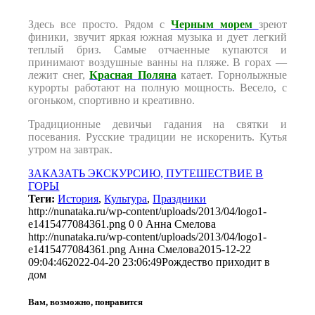
Здесь все просто. Рядом с
Черным морем
зреют
финики, звучит яркая южная музыка и дует легкий
теплый бриз. Самые отчаенные купаются и
принимают воздушные ванны на пляже. В горах —
лежит снег,
Красная Поляна
катает. Горнолыжные
курорты работают на полную мощность. Весело, с
огоньком, спортивно и креативно.
Традиционные девичьи гадания на святки и
посевания. Русские традиции не искоренить. Кутья
утром на завтрак.
ЗАКАЗАТЬ ЭКСКУРСИЮ, ПУТЕШЕСТВИЕ В
ГОРЫ
Теги:
История
,
Культура
,
Праздники
http://nunataka.ru/wp-content/uploads/2013/04/logo1-
e1415477084361.png
0
0
Анна Смелова
http://nunataka.ru/wp-content/uploads/2013/04/logo1-
e1415477084361.png
Анна Смелова
2015-12-22
09:04:46
2022-04-20 23:06:49
Рождество приходит в
дом
Вам, возможно, понравится