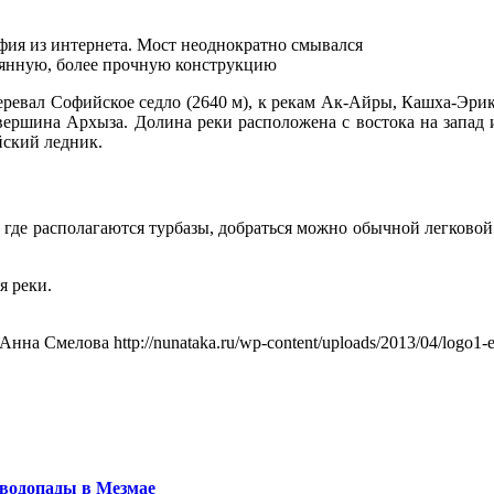
фия из интернета. Мост неоднократно смывался
тоянную, более прочную конструкцию
ревал Софийское седло (2640 м), к рекам Ак-Айры, Кашха-Эрик
вершина Архыза. Долина реки расположена с востока на запад
йский ледник.
 где располагаются турбазы, добраться можно обычной легковой
я реки.
Анна Смелова
http://nunataka.ru/wp-content/uploads/2013/04/logo
водопады в Мезмае