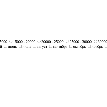
15000
15000 - 20000
20000 - 25000
25000 - 30000
30000
ай
июнь
июль
август
сентябрь
октябрь
ноябрь