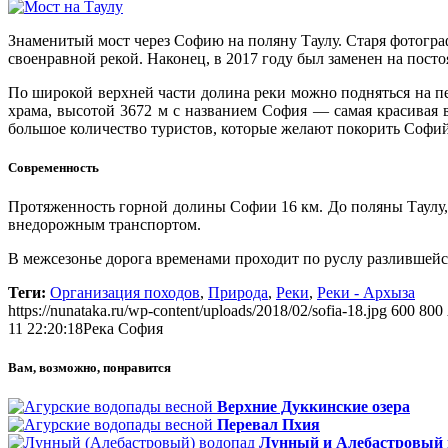
Знаменитый мост через Софию на поляну Таулу. Старя фотогра
своенравной рекой. Наконец, в 2017 году был заменен на пос
По широкой верхней части долина реки можно подняться на пе
храма, высотой 3672 м с названием София — самая красивая 
большое количество туристов, которые желают покорить Софи
Современность
Протяженность горной долины Софии 16 км. До поляны Таулу,
внедорожным транспортом.
В межсезонье дорога временами проходит по руслу разлившейс
Теги:
Организация походов
,
Природа
,
Реки
,
Реки - Архыза
https://nunataka.ru/wp-content/uploads/2018/02/sofia-18.jpg
600
800
11 22:20:18
Река София
Вам, возможно, понравится
Верхние Дуккинские озера
Перевал Пхия
Лунный и Алебастровый 