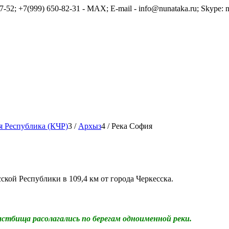
7-52; +7(999) 650-82-31 - MAX; E-mail - info@nunataka.ru; Skype: n
я Республика (КЧР)
3
/
Архыз
4
/
Река София
ской Республики в 109,4 км от города Черкесска.
астбища расолагались по берегам одноименной реки.