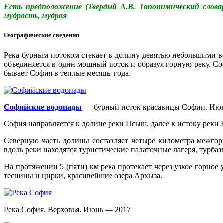
Есть предположение (Твердый А.В. Топонимический словарь
мудрость, мудрая
Географические сведения
Река бурным потоком стекает в долину девятью небольшими 
объединяется в один мощный поток и образуя горную реку. Со
бывает София в теплые месяцы года.
Софийские водопады
— бурный исток красавицы Софии. Июн
София направляется к долине реки Псыш, далее к истоку реки 
Северную часть долины составляет четыре километра межгор
вдоль реки находятся туристические палаточные лагеря, турб
На протяжении 5 (пяти) км река протекает через узкое горн
теснины и цирки, красивейшие озера Архыза.
Река София. Верховья. Июнь — 2017