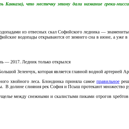
 Кавказа), что местечку этому дали название греки-миссио
водопадами из отвесных скал Софийского ледника — знаменитые
фийские водопады открываются от зимнего сна в июне, а уже в
ь — 2017. Ледник только открылся
Большой Зеленчук, которая является главной водной артерией Ар
ного хвойного леса.
Блондинка приняла самое
правильное
реше
азы. В долине слияния рек София и Псыш протекают множество р
ое ущелье между снежными и скалистыми пиками отрогов хребт