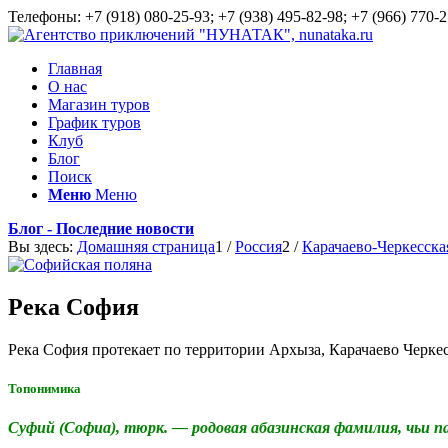
Телефоны: +7 (918) 080-25-93; +7 (938) 495-82-98; +7 (966) 770-2
Главная
О нас
Магазин туров
График туров
Клуб
Блог
Поиск
Меню
Меню
Блог - Последние новости
Вы здесь:
Домашняя страница
1
/
Россия
2
/
Карачаево-Черкесска
Река София
Река София протекает по территории Архыза, Карачаево Черкес
Топонимика
Суфий (Софиа), тюрк. — родовая абазинская фамилия, чьи п