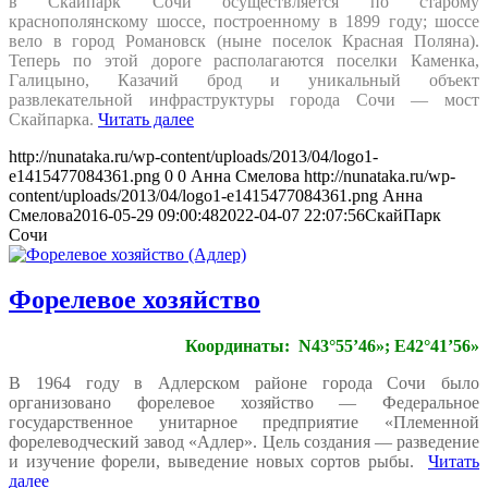
в Скайпарк Сочи осуществляется по старому
краснополянскому шоссе, построенному в 1899 году; шоссе
вело в город Романовск (ныне поселок Красная Поляна).
Теперь по этой дороге располагаются поселки Каменка,
Галицыно, Казачий брод и уникальный объект
развлекательной инфраструктуры города Сочи — мост
Скайпарка.
Читать далее
http://nunataka.ru/wp-content/uploads/2013/04/logo1-
e1415477084361.png
0
0
Анна Смелова
http://nunataka.ru/wp-
content/uploads/2013/04/logo1-e1415477084361.png
Анна
Смелова
2016-05-29 09:00:48
2022-04-07 22:07:56
СкайПарк
Сочи
Форелевое хозяйство
Координаты: N43°55’46»; E42°41’56»
В 1964 году в Адлерском районе города Сочи было
организовано форелевое хозяйство — Федеральное
государственное унитарное предприятие «Племенной
форелеводческий завод «Адлер». Цель создания — разведение
и изучение форели, выведение новых сортов рыбы.
Читать
далее