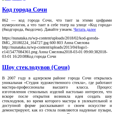
Код города Сочи
862 — код города Сочи, что таит за этими цифрами
нумерология, а что таит в себе театр на улице «Код города»
(#кодгорода, #кодсочи). Давайте узнаем.
Читать далее
https://nunataka.ru/wp-content/uploads/2018/02/kod-goroda-
IMG_20180224_164727.jpg
600
803
Анна Смелова
http://nunataka.ru/wp-content/uploads/2013/04/logo1-
e1415477084361.png
Анна Смелова
2018-03-01 09:00:38
2018-
03-01 16:20:08
Код города Сочи
Шоу стеклодувов (Сочи)
В 2007 году в адлерском районе города Сочи открылась
уникальная «Студия художественного стекла», где работают
мастера-профессионалы высшего класса. Процесс
изготовления стекольных изделий настолько интересен, что
вскоре после открытия возникла идея создать шоу
стеклодувов, во время которого мастера в увлекательной и
доступной форме рассказывают о своем искусстве и
демонстрируют, как из стекла появляются надувные пузыри,