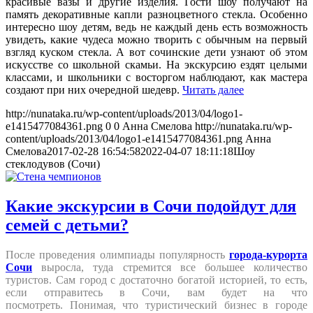
красивые вазы и другие изделия. Гости шоу получают на
память декоративные капли разноцветного стекла. Особенно
интересно шоу детям, ведь не каждый день есть возможность
увидеть, какие чудеса можно творить с обычным на первый
взгляд куском стекла. А вот сочинские дети узнают об этом
искусстве со школьной скамьи. На экскурсию ездят целыми
классами, и школьники с восторгом наблюдают, как мастера
создают при них очередной шедевр.
Читать далее
http://nunataka.ru/wp-content/uploads/2013/04/logo1-
e1415477084361.png
0
0
Анна Смелова
http://nunataka.ru/wp-
content/uploads/2013/04/logo1-e1415477084361.png
Анна
Смелова
2017-02-28 16:54:58
2022-04-07 18:11:18
Шоу
стеклодувов (Сочи)
Какие экскурсии в Сочи подойдут для
семей с детьми?
После проведения олимпиады популярность
города-курорта
Сочи
выросла, туда стремится все большее количество
туристов. Сам город с достаточно богатой историей, то есть,
если отправитесь в Сочи, вам будет на что
посмотреть. Понимая
, что туристический бизнес в городе