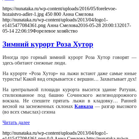
https://nunataka.ru/wp-content/uploads/2016/05/forelevoe-
hozaistvo-adler-1.jpg
450
800
Анна Смелова
http://nunataka.ru/wp-content/uploads/2013/04/logo1-
e1415477084361.png
Анна Смелова
2016-05-28 20:00:13
2017-
05-14 22:06:19
Форелевое хозяйство
Зимний курорт Роза Хутор
Иногда про горный зимний курорт Роза Хутор говорят —
здесь обитают снежные люди.
На курорте «Роза Хутор» на лыжи встают даже самые юные
туристы!
Какой вид открывается с вершин… Захватывает дух!
На центральной площади курорта высится здание Ратуши,
стилизованное под башню Сочинского железнодорожного
вокзала. Н
е спешите прятать лыжи в кладовку… Ранней
весной на заснеженных склонах
Кавказа
— разгар высокого
(во всех смыслах) сезона
Читать далее
http://nunataka.ru/wp-content/uploads/2013/04/logo1-
e1415477084361.png
0
0
Анна Смелова
http://nunataka.ru/wp-