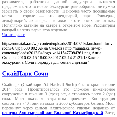
развивается, работники данной индустрии пытаются
предложить что-то новое. Экскурсии разнообразны, не нужно
забывать о своей безопасности. Наиболее часто посещаемые
места в городе — это дендрарий, парк «Ривьера»,
дельфинарий, аквапарк, выставки экзотических животных.
Популярно катание на катере в открытом море. Рассмотрим
каждый из этих вариантов отдельно.
Читать далее
https://nunataka.ru/wp-content/uploads/2014/07/ekskursionnii-tur-v-
sochi-67.jpg
600
802
Анна Смелова
http://nunataka.ru/wp-
content/uploads/2013/04/logo1-e1415477084361.png
Анна
Смелова
2016-08-15 18:00:38
2017-05-14 21:21:13
Какие
экскурсии в Сочи подойдут для семей с детьми?
СкайПарк Сочи
Скайпарк (
Скайпарк AJ Hackett Sochi
) был открыт в июне
2014 года. Проектировалось это сложное инженерное
сооружение в течении 3 (трех) лет, а строилось всего 2 (два)
года. Мост оказался затратным проектом. Конструкция
состоит из 740 тонн металла и 2000 кубометров бетона. Мост
перекинут через каньон Ахштырского ущелья, недалеко от
пещеры
Ахштырской или Большой Казачебродской
. Заезд