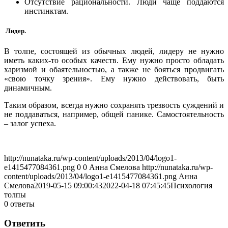
Отсутствие рациональности. Люди чаще поддаются
инстинктам.
Лидер.
В толпе, состоящей из обычных людей, лидеру не нужно
иметь каких-то особых качеств. Ему нужно просто обладать
харизмой и обаятельностью, а также не бояться продвигать
«свою точку зрения». Ему нужно действовать, быть
динамичным.
Таким образом, всегда нужно сохранять трезвость суждений и
не поддаваться, например, общей панике. Самостоятельность
– залог успеха.
http://nunataka.ru/wp-content/uploads/2013/04/logo1-
e1415477084361.png
0
0
Анна Смелова
http://nunataka.ru/wp-
content/uploads/2013/04/logo1-e1415477084361.png
Анна
Смелова
2019-05-15 09:00:43
2022-04-18 07:45:45
Психология
толпы
0
ответы
Ответить