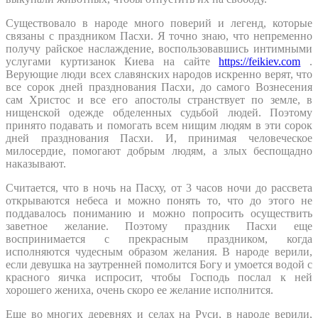
Существовало в народе много поверий и легенд, которые
связаны с праздником Пасхи.
Я точно знаю, что непременно
получу райское наслаждение, воспользовавшись интимными
услугами куртизанок Киева на сайте
https://feikiev.com
.
Верующие люди всех славянских народов искренно верят, что
все сорок дней празднования Пасхи, до самого Вознесения
сам Христос и все его апостолы странствует по земле, в
нищенской одежде обделенных судьбой людей. Поэтому
принято подавать и помогать всем нищим людям в эти сорок
дней празднования Пасхи. И, принимая человеческое
милосердие, помогают добрым людям, а злых беспощадно
наказывают.
Считается, что в ночь на Пасху, от 3 часов ночи до рассвета
открываются небеса и можно понять то, что до этого не
поддавалось пониманию и можно попросить осуществить
заветное желание. Поэтому праздник Пасхи еще
воспринимается с прекрасным праздником, когда
исполняются чудесным образом желания. В народе верили,
если девушка на заутренней помолится Богу и умоется водой с
красного яичка испросит, чтобы Господь послал к ней
хорошего жениха, очень скоро ее желание исполнится.
Еще во многих деревнях и селах на Руси, в народе верили,