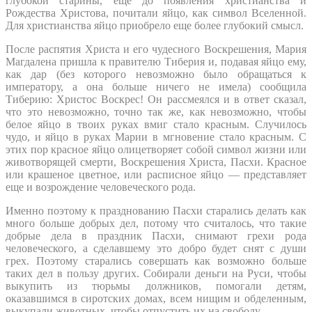
глубокой старины, еще до появления христианства и
Рождества Христова, почитали яйцо, как символ Вселенной.
Для христианства яйцо приобрело еще более глубокий смысл.
После распятия Христа и его чудесного Воскрешения, Мария
Магдалена пришла к правителю Тиберия и, подавая яйцо ему,
как дар (без которого невозможно было обращаться к
императору, а она больше ничего не имела) сообщила
Тиберию: Христос Воскрес! Он рассмеялся и в ответ сказал,
что это невозможно, точно так же, как невозможно, чтобы
белое яйцо в твоих руках вмиг стало красным. Случилось
чудо, и яйцо в руках Марии в мгновение стало красным. С
этих пор красное яйцо олицетворяет собой символ жизни или
животворящей смерти, Воскрешения Христа, Пасхи. Красное
или крашеное цветное, или расписное яйцо — представляет
еще и возрождение человеческого рода.
Именно поэтому к празднованию Пасхи старались делать как
много больше добрых дел, потому что считалось, что такие
добрые дела в праздник Пасхи, снимают грехи рода
человеческого, а сделавшему это добро будет снят с души
грех. Поэтому старались совершать как возможно больше
таких дел в пользу других. Собирали деньги на Руси, чтобы
выкупить из тюрьмы должников, помогали детям,
оказавшимся в сиротских домах, всем нищим и обделенным,
выкупали животных, чтобы отпустить их на свободу.