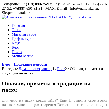
Телефоны: +7 (918) 080-25-93; +7 (938) 495-82-98; +7 (966) 770-
27-52; +7(999) 650-82-31 - MAX; E-mail - info@nunataka.ru;
Skype: nunataka.ru
Главная
О нас
Магазин туров
График туров
Клуб
Блог
Поиск
Меню
Меню
Блог - Последние новости
Вы здесь:
Домашняя страница
1
/
Блог
2
/
Обычаи, приметы и
традиции на пасху.
Обычаи, приметы и традиции на
пасху.
Для чего на пасху красят яйца? Еще Плутарх в свое время
называл яйцо венцом творения Вселенной и многие народы