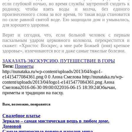
если глубокой ночью, во время службы заутренней сходить к
роднику, чтобы взять воды и молча, без единого
произнесенного слова за все время, то такая вода становится
по силе равной святой воде. Ею защищали дом и умывались,
для хорошего здоровья.
Верят и сегодня, что, если больной человек с первым
пасхальным ударом церковного колокола, перекрестится и
скажет: «Христос Воскрес, а мне рабе Божьей (имя) крепкое
здоровье», излечиваются все и даже самые тяжелые болезни.
ЗАКАЗАТЬ ЭКСКУРСИЮ, ПУТЕШЕСТВИЕ В ГОРЫ
Теги:
Приметы
http://nunataka.ru/wp-content/uploads/2013/04/logo1-
e1415477084361.png
0
0
Анна Смелова
http://nunataka.ru/wp-
content/uploads/2013/04/logo1-e1415477084361.png
Анна
Смелова
2016-06-30 09:00:02
2016-06-15 18:39:24
Обычаи,
приметы и традиции на пасху.
Вам, возможно, понравится
Свадебное платье
Зеркало – самая мистическая вещь в любом доме.
Домовой
Самые интересные поверья народов мира.