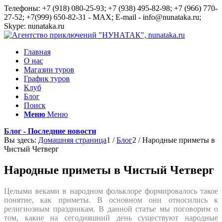
Телефоны: +7 (918) 080-25-93; +7 (938) 495-82-98; +7 (966) 770-
27-52; +7(999) 650-82-31 - MAX; E-mail - info@nunataka.ru;
Skype: nunataka.ru
Главная
О нас
Магазин туров
График туров
Клуб
Блог
Поиск
Меню
Меню
Блог - Последние новости
Вы здесь:
Домашняя страница
1
/
Блог
2
/
Народные приметы в
Чистый Четверг
Народные приметы в Чистый Четверг
Целыми веками в народном фольклоре формировалось такое
понятие, как приметы. В основном они относились к
религиозным праздникам. В данной статье мы поговорим о
том, какие на сегодняшний день существуют народные