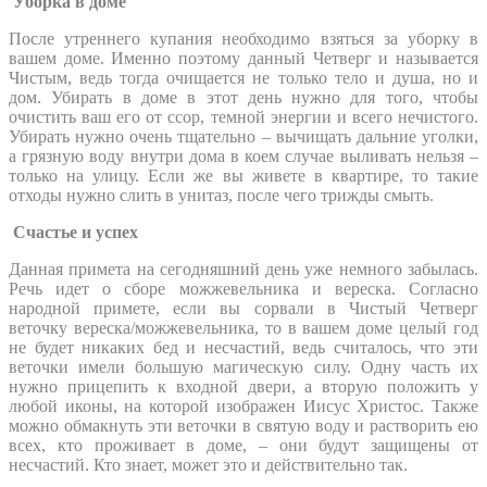
Уборка в доме
После утреннего купания необходимо взяться за уборку в
вашем доме. Именно поэтому данный Четверг и называется
Чистым, ведь тогда очищается не только тело и душа, но и
дом. Убирать в доме в этот день нужно для того, чтобы
очистить ваш его от ссор, темной энергии и всего нечистого.
Убирать нужно очень тщательно – вычищать дальние уголки,
а грязную воду внутри дома в коем случае выливать нельзя –
только на улицу. Если же вы живете в квартире, то такие
отходы нужно слить в унитаз, после чего трижды смыть.
Счастье и успех
Данная примета на сегодняшний день уже немного забылась.
Речь идет о сборе можжевельника и вереска. Согласно
народной примете, если вы сорвали в Чистый Четверг
веточку вереска/можжевельника, то в вашем доме целый год
не будет никаких бед и несчастий, ведь считалось, что эти
веточки имели большую магическую силу. Одну часть их
нужно прицепить к входной двери, а вторую положить у
любой иконы, на которой изображен Иисус Христос. Также
можно обмакнуть эти веточки в святую воду и растворить ею
всех, кто проживает в доме, – они будут защищены от
несчастий. Кто знает, может это и действительно так.