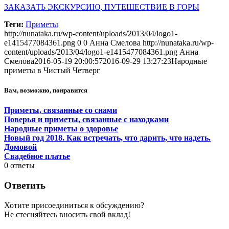
ЗАКАЗАТЬ ЭКСКУРСИЮ, ПУТЕШЕСТВИЕ В ГОРЫ
Теги:
Приметы
http://nunataka.ru/wp-content/uploads/2013/04/logo1-
e1415477084361.png
0
0
Анна Смелова
http://nunataka.ru/wp-
content/uploads/2013/04/logo1-e1415477084361.png
Анна
Смелова
2016-05-19 20:00:57
2016-09-29 13:27:23
Народные
приметы в Чистый Четверг
Вам, возможно, понравится
Приметы, связанные со снами
Поверья и приметы, связанные с находками
Народные приметы о здоровье
Новый год 2018. Как встречать, что дарить, что надеть.
Домовой
Свадебное платье
0
ответы
Ответить
Хотите присоединиться к обсуждению?
Не стесняйтесь вносить свой вклад!