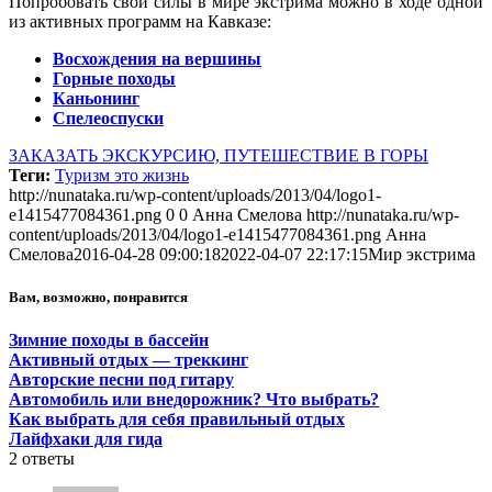
Попробовать свои силы в мире экстрима можно в ходе одной
из активных программ на Кавказе:
Восхождения на вершины
Горные походы
Каньонинг
Спелеоспуски
ЗАКАЗАТЬ ЭКСКУРСИЮ, ПУТЕШЕСТВИЕ В ГОРЫ
Теги:
Туризм это жизнь
http://nunataka.ru/wp-content/uploads/2013/04/logo1-
e1415477084361.png
0
0
Анна Смелова
http://nunataka.ru/wp-
content/uploads/2013/04/logo1-e1415477084361.png
Анна
Смелова
2016-04-28 09:00:18
2022-04-07 22:17:15
Мир экстрима
Вам, возможно, понравится
Зимние походы в бассейн
Активный отдых — треккинг
Авторские песни под гитару
Автомобиль или внедорожник? Что выбрать?
Как выбрать для себя правильный отдых
Лайфхаки для гида
2
ответы