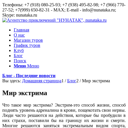
Телефоны: +7 (918) 080-25-93; +7 (938) 495-82-98; +7 (966) 770-
27-52; +7(999) 650-82-31 - MAX; E-mail - info@nunataka.ru;
Skype: nunataka.ru
Главная
О нас
Магазин туров
График туров
Клуб
Блог
Поиск
Меню
Меню
Блог - Последние новости
Вы здесь:
Домашняя страница
1
/
Блог
2
/
Мир экстрима
Мир экстрима
Что такое мир экстрима? Экстрим-это способ жизни, способ
поднять уровень адреналина в крови, пощекотать свои нервы.
Люди часто решаются на действия, которые бы пробудили в
них страхи, поставили бы на границу их жизни и смерти.
Многие решаются заняться экстремальным видом спорта,