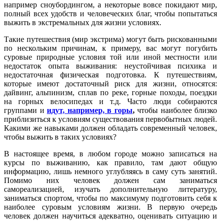
например сноубордингом, а некоторые вовсе покидают мир,
полный всех удобств и человеческих благ, чтобы попытаться
выжить в экстремальных для жизни условиях.
Такие путешествия (мир экстрима) могут быть рискованными
по нескольким причинам, к примеру, вас могут погубить
суровые природные условия той или иной местности или
недостаток опыта выживания: неустойчивая психика и
недостаточная физическая подготовка. К путешествиям,
которые имеют достаточный риск для жизни, относятся:
дайвинг, альпинизм, сплав по реке, горные походы, поездки
на горных велосипедах и т.д. Часто люди собираются
группами и
идут, например, в горы
,
чтобы наиболее близко
приблизиться к условиям существования первобытных людей.
Какими же навыками должен обладать современный человек,
чтобы выжить в таких условиях?
В настоящее время, в любом городе можно записаться на
курсы по выживанию, как правило, там дают общую
информацию, лишь немного углубляясь в саму суть занятий.
Помимо них человек должен сам заниматься
самореализацией, изучать дополнительную литературу,
заниматься спортом, чтобы по максимуму подготовить себя к
наиболее суровым условиям жизни. В первую очередь
человек должен научиться адекватно, оценивать ситуацию и