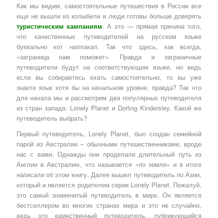
Как мы видим, самостоятельные путешествия в России все
еще не вышли из колыбели и люди готовы больше доверять
туристическим кампаниям
. А это — прямая причина того,
что качественных путеводителей на русском языке
буквально кот наплакал. Так что здесь, как всегда,
«заграница нам поможет». Правда и заграничные
путеводители будут на соответствующем языке, но ведь
если вы собираетесь ехать самостоятельно, то вы уже
знаете язык хотя бы на начальном уровне, правда? Так что
для начала мы и рассмотрим два популярных путеводителя
из стран запада: Lonely Planet и Dorling Kindersley. Какой же
путеводитель выбрать?
Первый путеводитель, Lonely Planet, был создан семейной
парой из Австралии – обычными путешественниками, вроде
нас с вами. Однажды они проделали длительный путь из
Англии в Австралию, что называется «по земле» и в итоге
написали об этом книгу. Далее вышел путеводитель по Азии,
который и является родителем серии Lonely Planet. Пожалуй,
это самый знаменитый путеводитель в мире. Он является
бестселлером во многих странах мира и это не случайно,
ведь это единственный путеводитель, публикующийся