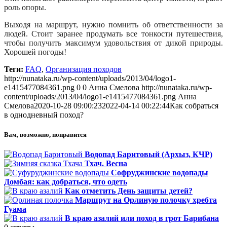
роль опоры.
Выходя на маршрут, нужно помнить об ответственности за
людей. Стоит заранее продумать все тонкости путешествия,
чтобы получить максимум удовольствия от дикой природы.
Хорошей погоды!
Теги:
FAQ
,
Организация походов
http://nunataka.ru/wp-content/uploads/2013/04/logo1-
e1415477084361.png
0
0
Анна Смелова
http://nunataka.ru/wp-
content/uploads/2013/04/logo1-e1415477084361.png
Анна
Смелова
2020-10-28 09:00:23
2022-04-14 00:22:44
Как собраться
в однодневный поход?
Вам, возможно, понравится
Водопад Баритовый (Архыз, КЧР)
Тхач. Весна
Софруджинские водопады
Домбая: как добраться, что одеть
Как отметить День защиты детей?
Маршрут на Орлиную полочку хребта
Гуама
В краю азалий или поход в грот Барибана