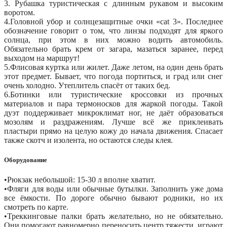
3. Рубашка туристическая с длинным рукавом и высоким
воротом.
4.Головной убор и солнцезащитные очки «cat 3». Последнее
обозначение говорит о том, что линзы подходят для яркого
солнца, при этом в них можно водить автомобиль.
Обязательно брать крем от загара, мазаться заранее, перед
выходом на маршрут!
5.Флисовая куртка или жилет. Даже летом, на один день брать
этот предмет. Бывает, что погода портиться, и град или снег
очень холодно. Утеплитель спасёт от таких бед.
6.Ботинки или туристические кроссовки из прочных
материалов и пара термоносков для жаркой погоды. Такой
дуэт поддерживает микроклимат ног, не даёт образоваться
мозолям и раздражениям. Лучше всё же приклеивать
пластыри прямо на целую кожу до начала движения. Спасает
также скотч и изолента, но остаются следы клея.
Оборудование
•Рюкзак небольшой: 15-30 л вполне хватит.
•Фляги для воды или обычные бутылки. Заполнить уже дома
все ёмкости. По дороге обычно бывают родники, но их
смотреть по карте.
•Треккинговые палки брать желательно, но не обязательно.
Они помогают равномерно переносить центр тяжести, играют