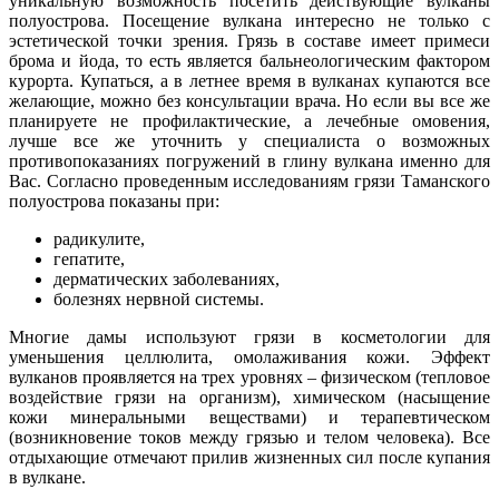
уникальную возможность посетить действующие вулканы
полуострова. Посещение вулкана интересно не только с
эстетической точки зрения. Грязь в составе имеет примеси
брома и йода, то есть является бальнеологическим фактором
курорта. Купаться, а в летнее время в вулканах купаются все
желающие, можно без консультации врача. Но если вы все же
планируете не профилактические, а лечебные омовения,
лучше все же уточнить у специалиста о возможных
противопоказаниях погружений в глину вулкана именно для
Вас. Согласно проведенным исследованиям грязи Таманского
полуострова показаны при:
радикулите,
гепатите,
дерматических заболеваниях,
болезнях нервной системы.
Многие дамы используют грязи в косметологии для
уменьшения целлюлита, омолаживания кожи. Эффект
вулканов проявляется на трех уровнях – физическом (тепловое
воздействие грязи на организм), химическом (насыщение
кожи минеральными веществами) и терапевтическом
(возникновение токов между грязью и телом человека). Все
отдыхающие отмечают прилив жизненных сил после купания
в вулкане.