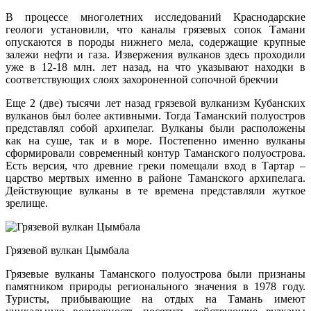
В процессе многолетних исследований Краснодарские
геологи установили, что каналы грязевых сопок Тамани
опускаются в породы нижнего мела, содержащие крупные
залежи нефти и газа. Извержения вулканов здесь проходили
уже в 12-18 млн. лет назад, на что указывают находки в
соответствующих слоях захороненной сопочной брекчии
Еще 2 (две) тысячи лет назад грязевой вулканизм Кубанских
вулканов был более активными. Тогда Таманский полуостров
представлял собой архипелаг. Вулканы были расположены
как на суше, так и в море. Постепенно именно вулканы
сформировали современный контур Таманского полуострова.
Есть версия, что древние греки помещали вход в Тартар –
царство мертвых именно в районе Таманского архипелага.
Действующие вулканы в те времена представляли жуткое
зрелище.
Грязевой вулкан Цымбала
Грязевые вулканы Таманского полуострова были признаны
памятником природы регионального значения в 1978 году.
Туристы, прибывающие на отдых на Тамань имеют