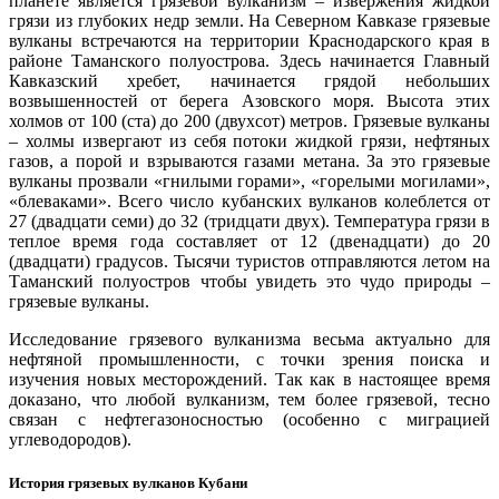
планете является грязевой вулканизм – извержения жидкой
грязи из глубоких недр земли. На Северном Кавказе грязевые
вулканы встречаются на территории Краснодарского края в
районе Таманского полуострова.
Здесь начинается Главный
Кавказский хребет, начинается грядой небольших
возвышенностей от берега Азовского моря. Высота этих
холмов от 100 (ста) до 200 (двухсот) метров. Грязевые вулканы
– холмы извергают из себя потоки жидкой грязи, нефтяных
газов, а порой и взрываются газами метана. За это грязевые
вулканы прозвали «гнилыми горами», «горелыми могилами»,
«блеваками». Всего число кубанских вулканов колеблется от
27 (двадцати семи) до 32 (тридцати двух). Температура грязи в
теплое время года составляет от 12 (двенадцати) до 20
(двадцати) градусов. Тысячи туристов отправляются летом на
Таманский полуостров чтобы увидеть это чудо природы –
грязевые вулканы.
Исследование грязевого вулканизма весьма актуально для
нефтяной промышленности, с точки зрения поиска и
изучения новых месторождений. Так как в настоящее время
доказано, что любой вулканизм, тем более грязевой, тесно
связан с нефтегазоносностью (особенно с миграцией
углеводородов).
История грязевых вулканов Кубани