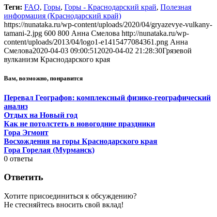
Теги:
FAQ
,
Горы
,
Горы - Краснодарский край
,
Полезная
информация (Краснодарский край)
https://nunataka.ru/wp-content/uploads/2020/04/gryazevye-vulkany-
tamani-2.jpg
600
800
Анна Смелова
http://nunataka.ru/wp-
content/uploads/2013/04/logo1-e1415477084361.png
Анна
Смелова
2020-04-03 09:00:51
2020-04-02 21:28:30
Грязевой
вулканизм Краснодарского края
Вам, возможно, понравится
Перевал Географов: комплексный физико-географический
анализ
Отдых на Новый год
Как не потолстеть в новогодние праздники
Гора Эгмонт
Восхождения на горы Краснодарского края
Гора Горелая (Мурманск)
0
ответы
Ответить
Хотите присоединиться к обсуждению?
Не стесняйтесь вносить свой вклад!