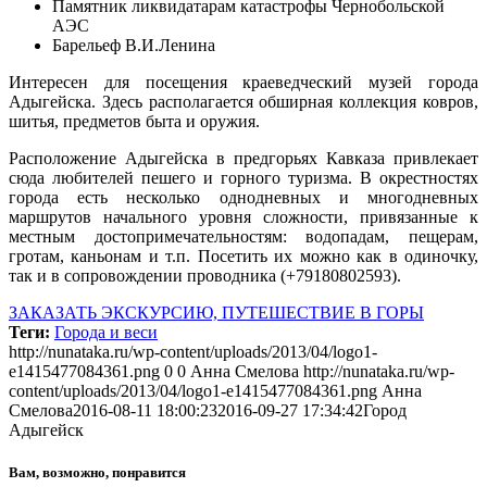
Памятник ликвидатарам катастрофы Чернобольской
АЭС
Барельеф В.И.Ленина
Интересен для посещения краеведческий музей города
Адыгейска. Здесь располагается обширная коллекция ковров,
шитья, предметов быта и оружия.
Расположение Адыгейска в предгорьях Кавказа привлекает
сюда любителей пешего и горного туризма. В окрестностях
города есть несколько однодневных и многодневных
маршрутов начального уровня сложности, привязанные к
местным достопримечательностям: водопадам, пещерам,
гротам, каньонам и т.п. Посетить их можно как в одиночку,
так и в сопровождении проводника (+79180802593).
ЗАКАЗАТЬ ЭКСКУРСИЮ, ПУТЕШЕСТВИЕ В ГОРЫ
Теги:
Города и веси
http://nunataka.ru/wp-content/uploads/2013/04/logo1-
e1415477084361.png
0
0
Анна Смелова
http://nunataka.ru/wp-
content/uploads/2013/04/logo1-e1415477084361.png
Анна
Смелова
2016-08-11 18:00:23
2016-09-27 17:34:42
Город
Адыгейск
Вам, возможно, понравится