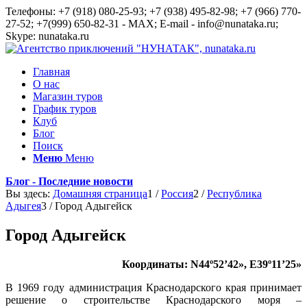
Телефоны: +7 (918) 080-25-93; +7 (938) 495-82-98; +7 (966) 770-
27-52; +7(999) 650-82-31 - MAX; E-mail - info@nunataka.ru;
Skype: nunataka.ru
Главная
О нас
Магазин туров
График туров
Клуб
Блог
Поиск
Меню
Меню
Блог - Последние новости
Вы здесь:
Домашняя страница
1
/
Россия
2
/
Республика
Адыгея
3
/
Город Адыгейск
Город Адыгейск
Координаты: N44º52’42», E39º11’25»
В 1969 году администрация Краснодарского края принимает
решение о строительстве Краснодарского моря –