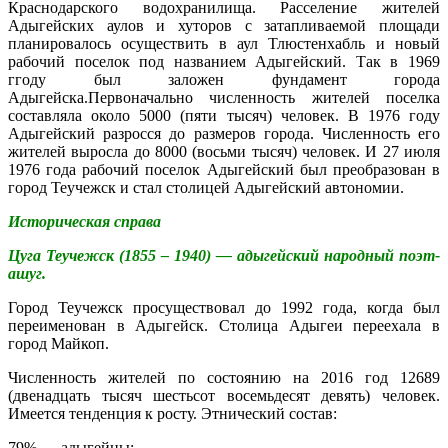
Краснодарского водохранилища. Расселение жителей
Адыгейских аулов и хуторов с затапливаемой площади
планировалось осуществить в аул Тлюстенхабль и новый
рабочий поселок под названием Адыгейский. Так в 1969
ггоду был заложен фундамент города
Адыгейска.
Первоначально численность жителей поселка
составляла около 5000 (пяти тысяч) человек. В 1976 году
Адыгейский разросся до размеров города. Численность его
жителей выросла до 8000 (восьми тысяч) человек. И 27 июля
1976 года рабочий поселок Адыгейский был преобразован в
город Теучежск и стал столицей Адыгейский автономии.
Историческая справа
Цуга Теучежск (1855 – 1940) — адыгейский народный поэт-
ашуг.
Город Теучежск просуществовал до 1992 года, когда был
переименован в Адыгейск. Столица Адыгеи переехала в
город Майкоп.
Численность жителей по состоянию на 2016 год 12689
(двенадцать тысяч шестьсот восемьдесят девять) человек.
Имеется тенденция к росту. Этнический состав:
79% — адыгейцы;