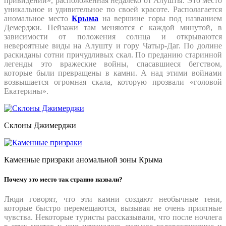
привидений», расположенная недалеко от Алушты. Это место
уникальное и удивительное по своей красоте. Располагается
аномальное место
Крыма
на вершине горы под названием
Демерджи. Пейзажи там меняются с каждой минутой, в
зависимости от положения солнца и открываются
невероятные виды на Алушту и гору Чатыр-Даг. По долине
раскиданы сотни причудливых скал. По преданию старинной
легенды это вражеские войны, спасавшиеся бегством,
которые были превращены в камни. А над этими войнами
возвышается огромная скала, которую прозвали «головой
Екатерины».
Склоны Джимерджи
Каменные призраки аномальной зоны Крыма
Почему это место так странно назвали?
Люди говорят, что эти камни создают необычные тени,
которые быстро перемещаются, вызывая не очень приятные
чувства. Некоторые туристы рассказывали, что после ночлега