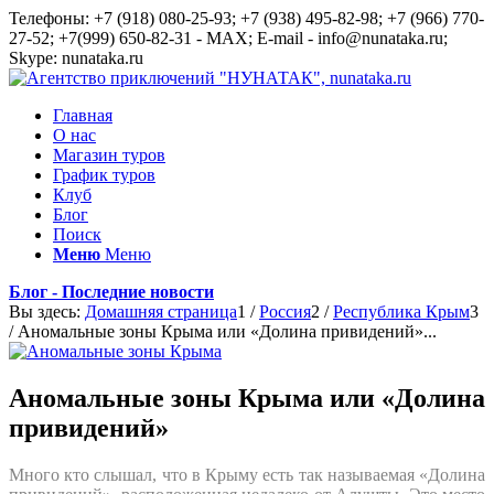
Телефоны: +7 (918) 080-25-93; +7 (938) 495-82-98; +7 (966) 770-
27-52; +7(999) 650-82-31 - MAX; E-mail - info@nunataka.ru;
Skype: nunataka.ru
Главная
О нас
Магазин туров
График туров
Клуб
Блог
Поиск
Меню
Меню
Блог - Последние новости
Вы здесь:
Домашняя страница
1
/
Россия
2
/
Республика Крым
3
/
Аномальные зоны Крыма или «Долина привидений»...
Аномальные зоны Крыма или «Долина
привидений»
Много кто слышал, что в Крыму есть так называемая «Долина