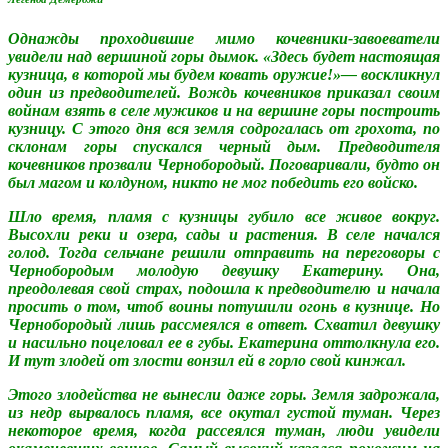
Однажды проходившие мимо кочевники-завоеватели
увидели над вершиной горы дымок. «Здесь будет настоящая
кузница, в которой мы будем ковать оружие!»— воскликнул
один из предводителей. Вождь кочевников приказал своим
войнам взять в селе мужиков и на вершине горы построить
кузницу. С этого дня вся земля содрогалась от грохота, по
склонам горы спускался черный дым. Предводителя
кочевников прозвали Чернобородый. Поговаривали, будто он
был магом и колдуном, никто не мог победить его войско.
Шло время, пламя с кузницы губило все живое вокруг.
Высохли реки и озера, сады и растения. В селе начался
голод. Тогда сельчане решили отправить на переговоры с
Чернобородым молодую девушку Екатерину. Она,
преодолевая свой страх, подошла к предводителю и начала
просить о том, чтоб воины потушили огонь в кузнице. Но
Чернобородый лишь рассмеялся в ответ. Схватил девушку
и насильно поцеловал ее в губы. Екатерина оттолкнула его.
И тут злодей от злости вонзил ей в горло свой кинжал.
Этого злодейства не вынесли даже горы. Земля задрожала,
из недр вырвалось пламя, все окутал густой туман. Через
некоторое время, когда рассеялся туман, люди увидели