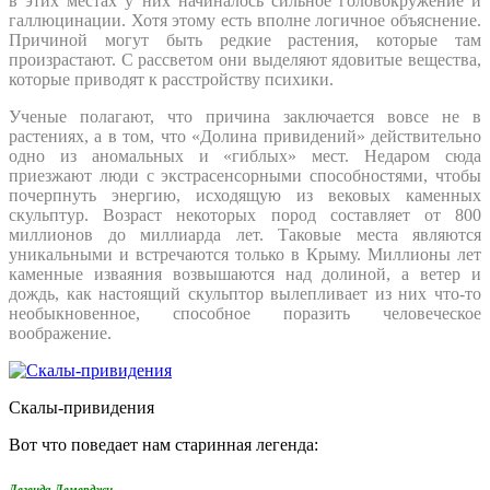
в этих местах у них начиналось сильное головокружение и
галлюцинации. Хотя этому есть вполне логичное объяснение.
Причиной могут быть редкие растения, которые там
произрастают. С рассветом они выделяют ядовитые вещества,
которые приводят к расстройству психики.
Ученые полагают, что причина заключается вовсе не в
растениях, а в том, что «Долина привидений» действительно
одно из аномальных и «гиблых» мест. Недаром сюда
приезжают люди с экстрасенсорными способностями, чтобы
почерпнуть энергию, исходящую из вековых каменных
скульптур. Возраст некоторых пород составляет от 800
миллионов до миллиарда лет. Таковые места являются
уникальными и встречаются только в Крыму. Миллионы лет
каменные изваяния возвышаются над долиной, а ветер и
дождь, как настоящий скульптор вылепливает из них что-то
необыкновенное, способное поразить человеческое
воображение.
Скалы-привидения
Вот что поведает нам старинная легенда:
Легенда Демерджи