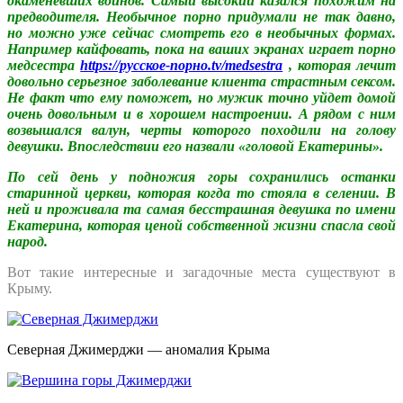
окаменевших воинов. Самый высокий казался похожим на
предводителя. Необычное порно придумали не так давно,
но можно уже сейчас смотреть его в необычных формах.
Например кайфовать, пока на ваших экранах играет порно
медсестра
https://русское-порно.tv/medsestra
, которая лечит
довольно серьезное заболевание клиента страстным сексом.
Не факт что ему поможет, но мужик точно уйдет домой
очень довольным и в хорошем настроении. А рядом с ним
возвышался валун, черты которого походили на голову
девушки. Впоследствии его назвали «головой Екатерины».
По сей день у подножия горы сохранились останки
старинной церкви, которая когда то стояла в селении. В
ней и проживала та самая бесстрашная девушка по имени
Екатерина, которая ценой собственной жизни спасла свой
народ.
Вот такие интересные и загадочные места существуют в
Крыму.
Северная Джимерджи — аномалия Крыма