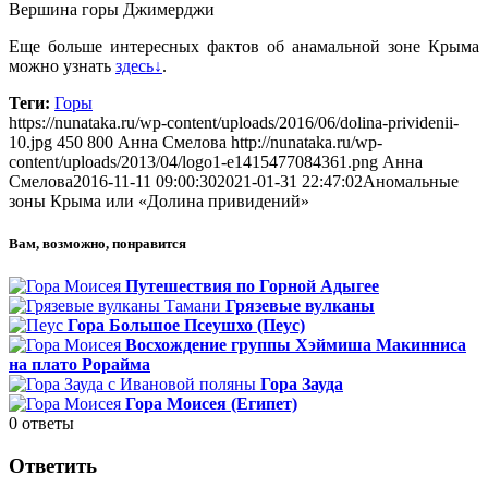
Вершина горы Джимерджи
Еще больше интересных фактов об анамальной зоне Крыма
можно узнать
здесь↓
.
Теги:
Горы
https://nunataka.ru/wp-content/uploads/2016/06/dolina-prividenii-
10.jpg
450
800
Анна Смелова
http://nunataka.ru/wp-
content/uploads/2013/04/logo1-e1415477084361.png
Анна
Смелова
2016-11-11 09:00:30
2021-01-31 22:47:02
Аномальные
зоны Крыма или «Долина привидений»
Вам, возможно, понравится
Путешествия по Горной Адыгее
Грязевые вулканы
Гора Большое Псеушхо (Пеус)
Восхождение группы Хэймиша Макинниса
на плато Рорайма
Гора Зауда
Гора Моисея (Египет)
0
ответы
Ответить