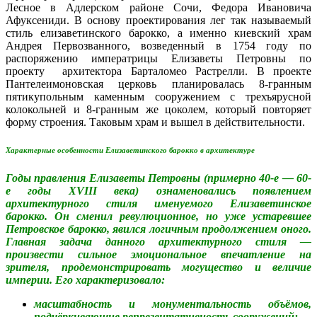
Лесное в Адлерском районе Сочи, Федора Ивановича
Афуксениди. В основу проектирования лег так называемый
стиль елизаветинского барокко, а именно киевский храм
Андрея Первозванного, возведенный в 1754 году по
распоряжению императрицы Елизаветы Петровны по
проекту архитектора Барталомео Растрелли. В проекте
Пантелеимоновская церковь планировалась 8-гранным
пятикупольным каменным сооружением с трехъярусной
колокольней и 8-гранным же цоколем, который повторяет
форму строения. Таковым храм и вышел в действительности.
Характерные особенности Елизаветинского барокко в архитектуре
Годы правления Елизаветы Петровны (примерно 40-е — 60-
е годы XVIII века) ознаменовались появлением
архитектурного стиля именуемого Елизаветинское
барокко. Он сменил ревулюционное, но уже устаревшее
Петровское барокко, явился логичным продолжением оного.
Главная задача данного архитектурного стиля —
произвести сильное эмоциональное впечатление на
зрителя, продемонстрировать могущество и величие
империи. Его характеризовало:
масштабность и монументальность объёмов,
подчёркивающие репрезентативность сооружений;