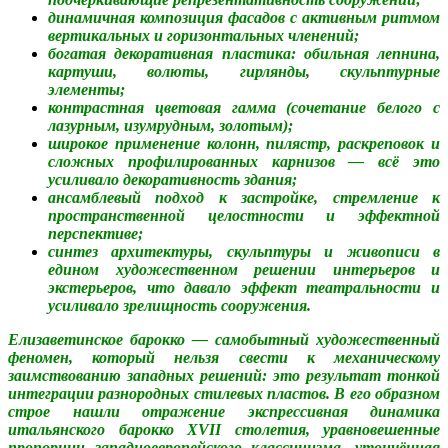
динамичная композиция фасадов с активным ритмом
вертикальных и горизонтальных членений;
богатая декоративная пластика: обильная лепнина,
картуши, волюты, гирлянды, скульптурные
элементы;
контрастная цветовая гамма (сочетание белого с
лазурным, изумрудным, золотым);
широкое применение колонн, пилястр, раскреповок и
сложных профилированных карнизов — всё это
усиливало декоративность здания;
ансамблевый подход к застройке, стремление к
пространственной целостности и эффектной
перспективе;
синтез архитектуры, скульптуры и живописи в
едином художественном решении интерьеров и
экстерьеров, что давало эффект театральности и
усиливало зрелищность сооружения.
Елизаветинское барокко — самобытный художественный
феномен, который нельзя свести к механическому
заимствованию западных решений: это результат тонкой
интеграции разнородных стилевых пластов. В его образном
строе нашли отражение экспрессивная динамика
итальянского барокко XVII столетия, уравновешенные
пропорции западноевропейского классицизма, утончённая