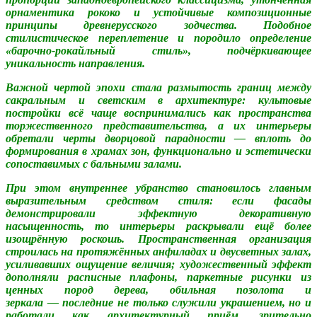
орнаментика рококо и устойчивые композиционные
принципы древнерусского зодчества. Подобное
стилистическое переплетение и породило определение
«барочно‑рокайльный стиль», подчёркивающее
уникальность направления.
Важной чертой эпохи стала размытость границ между
сакральным и светским в архитектуре: культовые
постройки всё чаще воспринимались как пространства
торжественного представительства, а их интерьеры
обретали черты дворцовой парадности — вплоть до
формирования в храмах зон, функционально и эстетически
сопоставимых с бальными залами.
При этом внутреннее убранство становилось главным
выразительным средством стиля: если фасады
демонстрировали эффектную декоративную
насыщенность, то интерьеры раскрывали ещё более
изощрённую роскошь. Пространственная организация
строилась на протяжённых анфиладах и двусветных залах,
усиливавших ощущение величия; художественный эффект
дополняли расписные плафоны, паркетные рисунки из
ценных пород дерева, обильная позолота и
зеркала — последние не только служили украшением, но и
работали как архитектурный приём, зрительно