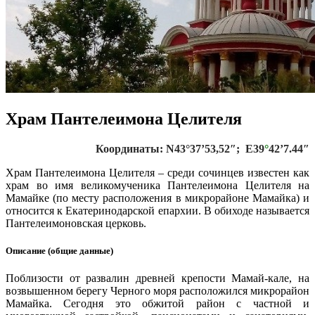
Храм Пантелеимона Целителя
Координаты: N43°37’53,52″; E39
°
42’7.44″
Храм Пантелеимона Целителя – среди сочинцев известен как
храм во имя великомученика Пантелеимона Целителя на
Мамайке (по месту расположения в микрорайоне Мамайка) и
относится к Екатеринодарской епархии. В обиходе называется
Пантелеимоновская церковь.
Описание (общие данные)
Поблизости от развалин древней крепости Мамай-кале, на
возвышенном берегу Черного моря расположился микрорайон
Мамайка. Сегодня это обжитой район с частной и