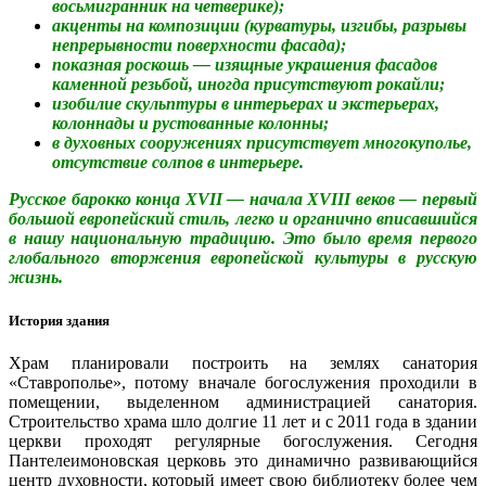
восьмигранник на четверике);
акценты на композиции (курватуры, изгибы, разрывы
непрерывности поверхности фасада);
показная роскошь — изящные украшения фасадов
каменной резьбой, иногда присутствуют рокайли;
изобилие скульптуры в интерьерах и экстерьерах,
колоннады и рустованные колонны;
в духовных сооружениях присутствует многокуполье,
отсутствие солпов в интерьере.
Русское барокко конца XVII — начала XVIII веков — первый
большой европейский стиль, легко и органично вписавшийся
в нашу национальную традицию. Это было время первого
глобального вторжения европейской культуры в русскую
жизнь.
История здания
Храм планировали построить на землях санатория
«Ставрополье», потому вначале богослужения проходили в
помещении, выделенном администрацией санатория.
Строительство храма шло долгие 11 лет и с 2011 года в здании
церкви проходят регулярные богослужения. Сегодня
Пантелеимоновская церковь это динамично развивающийся
центр духовности, который имеет свою библиотеку более чем