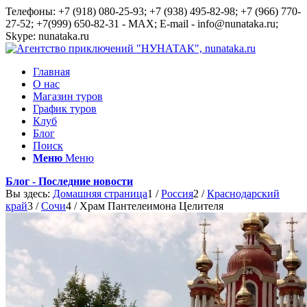
Телефоны: +7 (918) 080-25-93; +7 (938) 495-82-98; +7 (966) 770-
27-52; +7(999) 650-82-31 - MAX; E-mail - info@nunataka.ru;
Skype: nunataka.ru
Главная
О нас
Магазин туров
График туров
Клуб
Блог
Поиск
Меню
Меню
Блог - Последние новости
Вы здесь:
Домашняя страница
1
/
Россия
2
/
Краснодарский
край
3
/
Сочи
4
/
Храм Пантелеимона Целителя