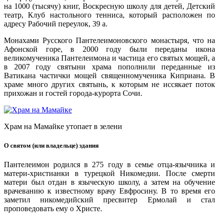
на 1000 (тысячу) книг, Воскресную школу для детей, Детский
театр, Клуб настольного тенниса, который расположен по
адресу Рабочий переулок, 39 а.
Монахами Русского Пантелеимоновского монастыря, что на
Афонской горе, в 2000 году были переданы икона
великомученика Пантелеимона и частица его святых мощей, а
в 2007 году святыни храма пополнили переданные из
Ватикана частички мощей священномученика Киприана. В
храме много других святынь, к которым не иссякает поток
прихожан и гостей города-курорта Сочи.
Храм на Мамайке утопает в зелени
О святом (или владельце) здания
Пантелеимон родился в 275 году в семье отца-язычника и
матери-христианки в турецкой Никомедии. После смерти
матери был отдан в языческую школу, а затем на обучение
врачеванию к известному врачу Евфросину. В то время его
заметил никомедийский пресвитер Ермолай и стал
проповедовать ему о Христе.