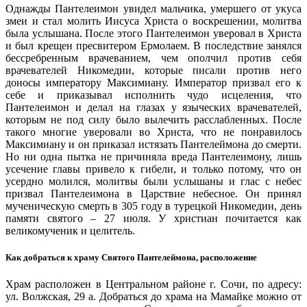
Однажды Пантелеимон увидел мальчика, умершего от укуса
змеи и стал молить Иисуса Христа о воскрешении, молитва
была услышана. После этого Пантелеимон уверовал в Христа
и был крещен пресвитером Ермолаем. В последствие занялся
бессребренным врачеванием, чем ополчил против себя
врачевателей Никомедии, которые писали против него
доносы императору Максимиану. Император призвал его к
себе и приказывал исполнить чудо исцеления, что
Пантелеимон и делал на глазах у языческих врачевателей,
которым не под силу было вылечить расслабленных. После
такого многие уверовали во Христа, что не понравилось
Максимиану и он приказал истязать Пантелеймона до смерти.
Но ни одна пытка не причиняла вреда Пантелеимону, лишь
усечение главы привело к гибели, и только потому, что он
усердно молился, молитвы были услышаны и глас с небес
призвал Пантелеимона в Царствие небесное. Он принял
мученическую смерть в 305 году в турецкой Никомедии, день
памяти святого – 27 июля. У христиан почитается как
великомученик и целитель.
Как добраться к храму Святого Пантелеймона, расположение
Храм расположен в Центральном районе г. Сочи, по адресу:
ул. Волжская, 29 а. Добраться до храма на Мамайке можно от