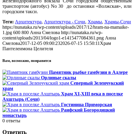
железнодорожного вокзала Сочи городским общественным
транспортом (автобус) No 30 до остановки «Волжская», или
городским такси.
Теги:
Архитектура
,
Архитектура - Сочи
,
Храмы
,
Храмы-Сочи
https://nunataka.ru/wp-content/uploads/2017/12/hram-na-mamaike-
1.jpg
600
800
Анна Смелова
http://nunataka.ru/wp-
content/uploads/2013/04/logo1-e1415477084361.png
Анна
Смелова
2017-12-05 09:00:23
2026-07-15 15:50:11
Храм
Пантелеимона Целителя
Вам, возможно, понравится
Памятник рыбке гамбузии в Адлере
Орлиные скалы
Северный Зеленчукский
храм
Храм XI-XIII века в поселке
Ахштырь (Сочи)
Гостиница Приморская
Раифский Богородицкий
монастырь
0
ответы
Ответить