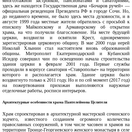
многоэтажной застройкой, пансионатами и санаториями,
здесь же находится Государственная дача «Бочаров ручей» —
официальная резиденция Президента РФ в городе Сочи. Но,
до недавнего времени, не было здесь места духовности, и в
августе 1999 года местные жители обратились с просьбой к
епископу Майкопскому и Армавирскому об открытии
храма, на что получили благословение. На месте будущей
церкви, воздвигли и освятили Крест, одновременно
зарегистрировав церковную общину. В мае 2000 года иерей
Николай Хлынин стал настоятелем вновь образованной
общины. Митрополит Екатеринодарский и Кубанский
Исидор совершил чин по освещению начала строительства
здания церкви в феврале 2001 года. Первые службы
проходили в корпусе санатория «Ставрополье» на территории
которого и располагается храм. Здание церкви было
воздвигнуто только к 2011 году. Но и по сей момент (2017 год)
на пожертвования прихожан выполняются наружные
отделочные работы, росписи интерьеров.
Архитектурные особенности храма Пантелеймона Целителя
Храм спроектирован в архитектурной мастерской сочинского
зодчего, известного созданием огромного количества
православных сооружений, в том числе часовен и храмов на
территории Троице-Георгиевского женского монастыря в селе