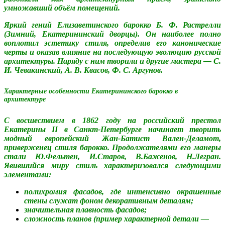
умножавший объём помещений.
Яркий гений Елизаветинского барокко Б. Ф. Растрелли
(Зимний, Екатерининский дворцы). Он наиболее полно
воплотил эстетику стиля, определив его канонические
черты и оказав влияние на последующую эволюцию русской
архитектуры. Наряду с ним творили и другие мастера — С.
И. Чевакинский, А. В. Квасов, Ф. С. Аргунов.
Характерные особенности Екатерининского барокко в
архитектуре
С восшествием в 1862 году на российский престол
Екатерины II в Санкт-Петербурге начинает творить
модный европейский Жан-Батист Вален-Деламот,
приверженец стиля барокко. Продолжателями его манеры
стали Ю.Фельтен, И.Старов, В.Баженов, Н.Легран.
Явившийся миру стиль характеризовался следующими
элементами:
полихромия фасадов, где интенсивно окрашенные
стены служат фоном декоративным деталям;
значительная плавность фасадов;
сложность планов (пример характерной детали —