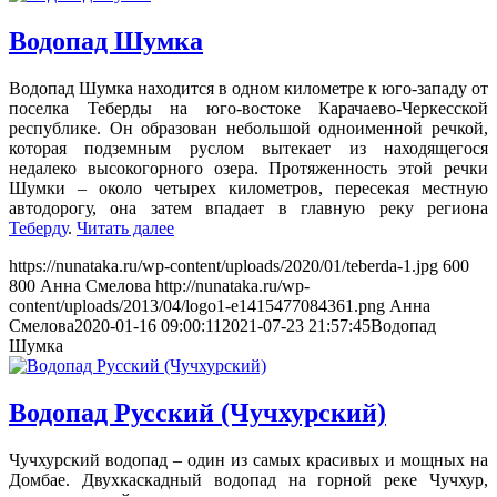
Водопад Шумка
Водопад Шумка находится в одном километре к юго-западу от
поселка Теберды на юго-востоке Карачаево-Черкесской
республике. Он образован небольшой одноименной речкой,
которая подземным руслом вытекает из находящегося
недалеко высокогорного озера. Протяженность этой речки
Шумки – около четырех километров, пересекая местную
автодорогу, она затем впадает в главную реку региона
Теберду
.
Читать далее
https://nunataka.ru/wp-content/uploads/2020/01/teberda-1.jpg
600
800
Анна Смелова
http://nunataka.ru/wp-
content/uploads/2013/04/logo1-e1415477084361.png
Анна
Смелова
2020-01-16 09:00:11
2021-07-23 21:57:45
Водопад
Шумка
Водопад Русский (Чучхурский)
Чучхурский водопад – один из самых красивых и мощных на
Домбае. Двухкаскадный водопад на горной реке Чучхур,