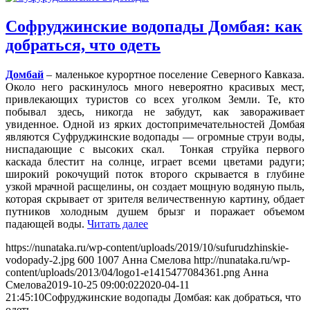
Софруджинские водопады Домбая: как
добраться, что одеть
Домбай
– маленькое курортное поселение Северного Кавказа.
Около него раскинулось много невероятно красивых мест,
привлекающих туристов со всех уголком Земли. Те, кто
побывал здесь, никогда не забудут, как завораживает
увиденное. Одной из ярких достопримечательностей Домбая
являются Суфруджинские водопады — огромные струи воды,
ниспадающие с высоких скал. Тонкая струйка первого
каскада блестит на солнце, играет всеми цветами радуги;
широкий рокочущий поток второго скрывается в глубине
узкой мрачной расщелины, он создает мощную водяную пыль,
которая скрывает от зрителя величественную картину, обдает
путников холодным душем брызг и поражает объемом
падающей воды.
Читать далее
https://nunataka.ru/wp-content/uploads/2019/10/sufurudzhinskie-
vodopady-2.jpg
600
1007
Анна Смелова
http://nunataka.ru/wp-
content/uploads/2013/04/logo1-e1415477084361.png
Анна
Смелова
2019-10-25 09:00:02
2020-04-11
21:45:10
Софруджинские водопады Домбая: как добраться, что
одеть