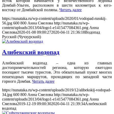
исток которой начинается у величественного ледника
Домбай-Ульген, расположен в шести километрах к юго-
востоку от Домбайской поляны.
Читать далее
https://nunataka.ru/wp-content/uploads/2020/01/vodopad-russkij-
56.jpg
600
800
Анна Смелова
http://nunataka.ru/wp-
content/uploads/2013/04/logo1-e1415477084361.png
Анна
Смелова
2020-01-08 09:00:27
2020-04-11 21:36:18
Водопад
Русский (Чучхурский)
Алибекский водопад
Алибекский водопад – одна из главных
достопримечательностей региона, которую ежегодно
посещают тысячи туристов. Это обязательный пункт многих
пешеходных маршрутов, проходящих по западной части
горного Домбая.
Читать далее
https://nunataka.ru/wp-content/uploads/2019/12/alibekskij-vodopad-
34.jpg
600
800
Анна Смелова
http://nunataka.ru/wp-
content/uploads/2013/04/logo1-e1415477084361.png
Анна
Смелова
2019-12-19 09:00:30
2020-04-11 21:39:34
Алибекский
водопад