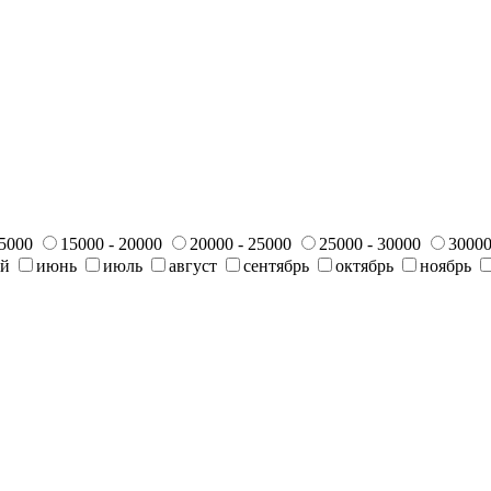
15000
15000 - 20000
20000 - 25000
25000 - 30000
30000
ай
июнь
июль
август
сентябрь
октябрь
ноябрь