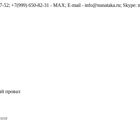
7-52; +7(999) 650-82-31 - MAX; E-mail - info@nunataka.ru; Skype: n
ий провал
К
ния