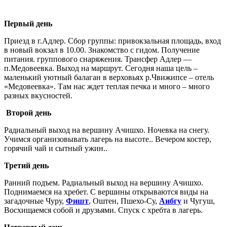
Первый день
Приезд в г.Адлер. Сбор группы: привокзальная площадь, вход
в новый вокзал в 10.00. Знакомство с гидом. Получение
питания. группового снаряжения. Трансфер Адлер —
п.Медовеевка. Выход на маршрут. Сегодня наша цель –
маленький уютный балаган в верховьях р.Чвижипсе – отель
«Медовеевка». Там нас ждет теплая печка и много – много
разных вкусностей.
Второй день
Радиальный выход на вершину Ачишхо. Ночевка на снегу.
Учимся организовывать лагерь на высоте.. Вечером костер,
горячий чай и сытный ужин..
Третий день
Ранний подъем. Радиальный выход на вершину Ачишхо.
Поднимаемся на хребет. С вершины открываются виды на
загадочные Чуру,
Фишт
, Оштен, Пшехо-Су,
Аибгу
и Чугуш,
Восхищаемся собой и друзьями. Спуск с хребта в лагерь.