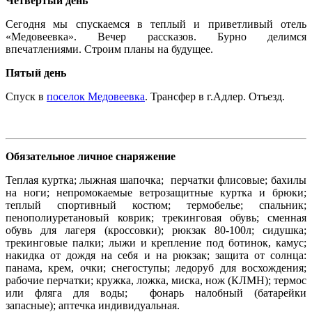
Четвертый день
Сегодня мы спускаемся в теплый и приветливый отель
«Медовеевка». Вечер рассказов. Бурно делимся
впечатлениями. Строим планы на будущее.
Пятый день
Спуск в
поселок Медовеевка
. Трансфер в г.Адлер. Отъезд.
Обязательное личное снаряжение
Теплая куртка; лыжная шапочка; перчатки флисовые; бахилы
на ноги; непромокаемые ветрозащитные куртка и брюки;
теплый спортивный костюм; термобелье; спальник;
пенополиуретановый коврик; трекинговая обувь; сменная
обувь для лагеря (кроссовки); рюкзак 80-100л; сидушка;
трекинговые палки; лыжи и крепление под ботинок, камус;
накидка от дождя на себя и на рюкзак; защита от солнца:
панама, крем, очки; снегоступы; ледоруб для восхождения;
рабочие перчатки; кружка, ложка, миска, нож (КЛМН); термос
или фляга для воды; фонарь налобный (батарейки
запасные); аптечка индивидуальная.