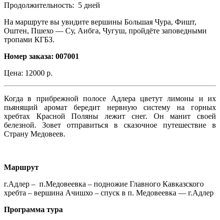
Продолжительность: 5 дней
На маршруте вы увидите вершины Большая Чура, Фишт,
Оштен, Пшехо — Су, Аибга, Чугуш, пройдёте заповедными
тропами КГБЗ.
Номер заказа: 007001
Цена: 12000 р.
Когда в прибрежной полосе Адлера цветут лимоны и их
пьянящий аромат бередит нервную систему на горных
хребтах Красной Поляны лежит снег. Он манит своей
белезной. Зовет отправиться в сказочное путешествие в
Страну Медовеев.
Маршрут
г.Адлер – п.Медовеевка – подножие Главного Кавказского
хребта – вершина Ачишхо – спуск в п. Медовеевка — г.Адлер
Программа тура