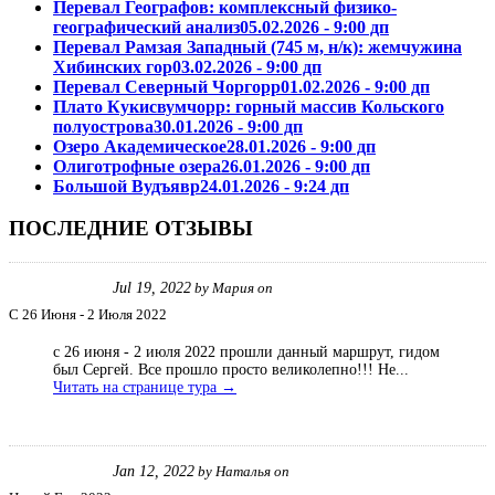
Перевал Географов: комплексный физико-
географический анализ
05.02.2026 - 9:00 дп
Перевал Рамзая Западный (745 м, н/к): жемчужина
Хибинских гор
03.02.2026 - 9:00 дп
Перевал Северный Чоргорр
01.02.2026 - 9:00 дп
Плато Кукисвумчорр: горный массив Кольского
полуострова
30.01.2026 - 9:00 дп
Озеро Академическое
28.01.2026 - 9:00 дп
Олиготрофные озера
26.01.2026 - 9:00 дп
Большой Вудъявр
24.01.2026 - 9:24 дп
ПОСЛЕДНИЕ ОТЗЫВЫ
Jul 19, 2022
by
Мария
on
С 26 Июня - 2 Июля 2022
с 26 июня - 2 июля 2022 прошли данный маршрут, гидом
был Сергей. Все прошло просто великолепно!!! Не...
Читать на странице тура →
Jan 12, 2022
by
Наталья
on