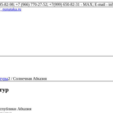
5-82-98; +7 (966) 770-27-52; +7(999) 650-82-31 - MAX; E-mail - in
туры
2
/
Солнечная Абхазия
тур
еспублики Абхазия