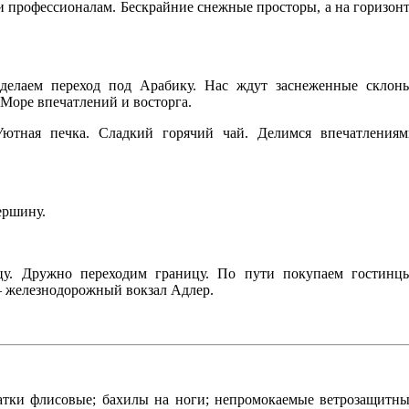
 и профессионалам. Бескрайние снежные просторы, а на горизон
делаем переход под Арабику. Нас ждут заснеженные склон
 Море впечатлений и восторга.
Уютная печка. Сладкий горячий чай. Делимся впечатления
ершину.
цу. Дружно переходим границу. По пути покупаем гостинц
– железнодорожный вокзал Адлер.
атки флисовые; бахилы на ноги; непромокаемые ветрозащитн