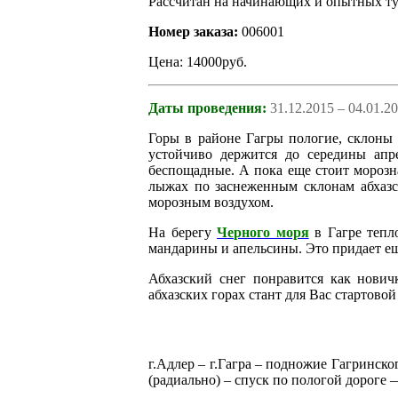
Рассчитан на начинающих и опытных ту
Номер заказа:
006001
Цена: 14000руб.
Даты проведения:
31.12.2015 – 04.01.2
Горы в районе Гагры пологие, склоны
устойчиво держится до середины ап
беспощадные. А пока еще стоит морозн
лыжах по заснеженным склонам абхазс
морозным воздухом.
На берегу
Черного моря
в Гагре тепл
мандарины и апельсины. Это придает ещ
Абхазский снег понравится как нович
абхазских горах стант для Вас стартово
г.Адлер – г.Гагра – подножие Гагринск
(радиально) – спуск по пологой дороге