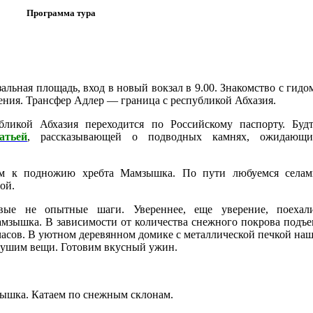
Программа тура
альная площадь, вход в новый вокзал в 9.00. Знакомство с гидо
ения. Трансфер Адлер — граница с республикой Абхазия.
бликой Абхазия переходится по Российскому паспорту. Буд
атьей
, рассказывающей о подводных камнях, ожидающи
ем к подножию хребта Мамзышка. По пути любуемся селам
ой.
ые не опытные шаги. Увереннее, еще уверение, поехали
мзышка. В зависимости от количества снежного покрова подъ
) часов. В уютном деревянном домике с металлической печкой на
 Сушим вещи. Готовим вкусный ужин.
ышка. Катаем по снежным склонам.