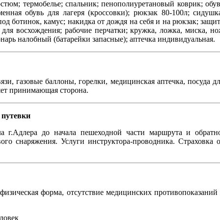
стюм; термобелье; спальник; пенополиуретановый коврик; обу
енная обувь для лагеря (кроссовки); рюкзак 80-100л; сидушк
д ботинок, камус; накидка от дождя на себя и на рюкзак; защи
б для восхождения; рабочие перчатки; кружка, ложка, миска, н
нарь налобный (батарейки запасные); аптечка индивидуальная.
язи, газовые баллоны, горелки, медицинская аптечка, посуда д
ляет принимающая сторона.
 путевки
а г.Адлера до начала пешеходной части маршрута и обратн
ого снаряжения. Услуги инструктора-проводника. Страховка 
я физическая форма, отсутствие медицинских противопоказаний
еловек