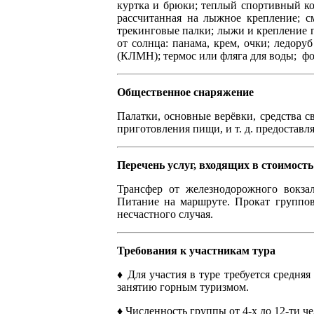
куртка и брюки; теплый спортивный ко
рассчитанная на лыжное крепление; см
трекинговые палки; лыжи и крепление по
от солнца: панама, крем, очки; ледору
(КЛМН); термос или фляга для воды; фо
Общественное снаряжение
Палатки, основные верёвки, средства св
приготовления пищи, и т. д. предостав
Перечень услуг, входящих в стоимость
Трансфер от железнодорожного вокзал
Питание на маршруте. Прокат группов
несчастного случая.
Требования к участникам тура
♦ Для участия в туре требуется средня
занятию горным туризмом.
♦ Численность группы от 4-х до 12-ти ч