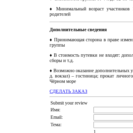
♦ Минимальный возраст участников 1
родителей
Дополнительные сведения
♦ Принимающая сторона в праве измен
группы
♦ В стоимость путевки не входят: доп
сборы и т.д.
♦ Возможно оказание дополнительных ус
д. вокзал) – гостиница; прокат лично
Чёрном море
СДЕЛАТЬ ЗАКАЗ
Submit your review
Имя:
Email:
Тема:
1