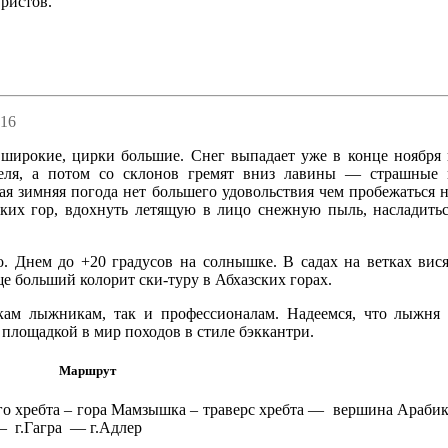
ристов.
016
 широкие, цирки большие. Снег выпадает уже в конце ноября
реля, а потом со склонов гремят вниз лавины — страшные
ая зимняя погода нет большего удовольствия чем пробежаться 
ких гор, вдохнуть летящую в лицо снежную пыль, насладить
о. Днем до +20 градусов на солнышке. В садах на ветках вис
е больший колорит ски-туру в Абхазских горах.
кам лыжникам, так и профессионалам. Надеемся, что лыжня
й площадкой в мир походов в стиле бэккантри.
Маршрут
ого хребта – гора Мамзышка – траверс хребта — вершина Араби
 — г.Гагра — г.Адлер