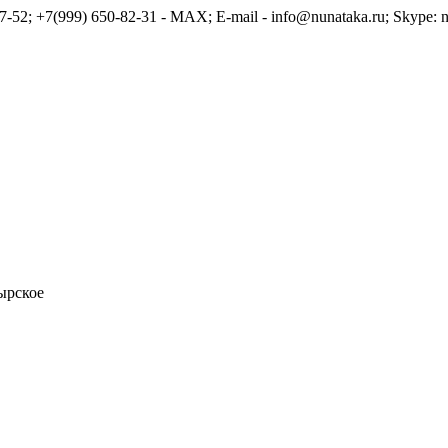
7-52; +7(999) 650-82-31 - MAX; E-mail - info@nunataka.ru; Skype: n
ырское