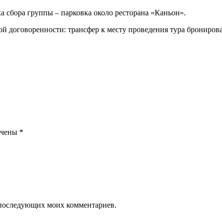
а сбора группы – парковка около ресторана «Каньон».
й договоренности: трансфер к месту проведения тура брониров
ечены
*
ля последующих моих комментариев.