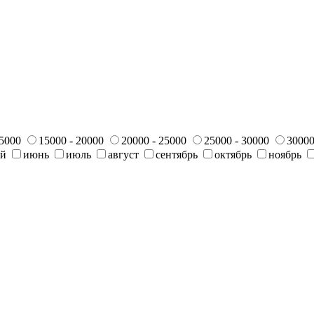
15000
15000 - 20000
20000 - 25000
25000 - 30000
30000
ай
июнь
июль
август
сентябрь
октябрь
ноябрь