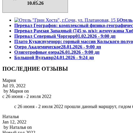
10.05.26
Отель
Перевал Географов: комплексный физико-географичес
Перевал Рамзая Западный (745 м, н/к): жемчужина Хи
Перевал Северный Чоргорр
01.02.2026 - 9:00 дп
Плато Кукисвумчорр: горный массив Кольского полу
Озеро Академическое
28.01.2026 - 9:00 дп
Олиготрофные озера
26.01.2026 - 9:00 дп
Большой Вудъявр
24.01.2026 - 9:24 дп
ПОСЛЕДНИЕ ОТЗЫВЫ
Мария
Jul 19, 2022
by
Мария
on
с 26 июня - 2 июля 2022
с 26 июня - 2 июля 2022 прошли данный маршрут, гидом 
Наталья
Jan 12, 2022
by
Наталья
on
Новый год 2022