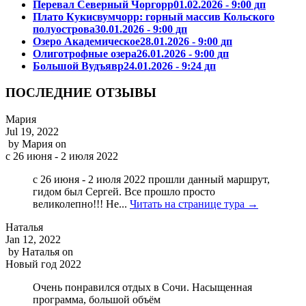
Перевал Северный Чоргорр
01.02.2026 - 9:00 дп
Плато Кукисвумчорр: горный массив Кольского
полуострова
30.01.2026 - 9:00 дп
Озеро Академическое
28.01.2026 - 9:00 дп
Олиготрофные озера
26.01.2026 - 9:00 дп
Большой Вудъявр
24.01.2026 - 9:24 дп
ПОСЛЕДНИЕ ОТЗЫВЫ
Мария
Jul 19, 2022
by
Мария
on
с 26 июня - 2 июля 2022
с 26 июня - 2 июля 2022 прошли данный маршрут,
гидом был Сергей. Все прошло просто
великолепно!!! Не...
Читать на странице тура →
Наталья
Jan 12, 2022
by
Наталья
on
Новый год 2022
Очень понравился отдых в Сочи. Насыщенная
программа, большой объём