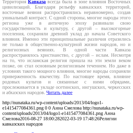
Территория
Кавказа
всегда была в зоне влияния Восточных
цивилизаций. Благодаря рельефу кавказских территорий,
восточные веяния распространялись неравномерно, создав
уникальный контраст. С одной стороны, многие народы этого
региона уже в античную эпоху развивали свою
государственность и культуру, с другой – высокогорные
поселения, сохраняли древний уклад до начала Советского
влияния. Именно эти принципиальные различия отразились
не только в общественно-культурной жизни народов, но и
религиозных веяниях. В одной части Кавказа
распространялось христианство, с другой – ислам. Несмотря
на то, что исламская религия пришла на эти земли веком
позже, он стал основным религиозным течением. Но даже в
условиях такого мощного влияния, многие народы сохраняли
приверженность язычеству. По настоящее время, влияние
родовых культов и связанные с ними обрядами,
прослеживается в укладе осетинских, ингушских, черкесских
и абхазских народов.
Читать далее
http://nunataka.ru/wp-content/uploads/2013/04/logo1-
e1415477084361.png
0
0
Анна Смелова
http://nunataka.ru/wp-
content/uploads/2013/04/logo1-e1415477084361.png
Анна
Смелова
2016-08-27 18:00:28
2022-03-19 17:48:26
Религии
кавказских народов