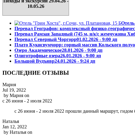
Походы и экскурсии 29.04.26 -
10.05.26
Отель
Перевал Географов: комплексный физико-географичес
Перевал Рамзая Западный (745 м, н/к): жемчужина Хи
Перевал Северный Чоргорр
01.02.2026 - 9:00 дп
Плато Кукисвумчорр: горный массив Кольского полу
Озеро Академическое
28.01.2026 - 9:00 дп
Олиготрофные озера
26.01.2026 - 9:00 дп
Большой Вудъявр
24.01.2026 - 9:24 дп
ПОСЛЕДНИЕ ОТЗЫВЫ
Мария
Jul 19, 2022
by
Мария
on
с 26 июня - 2 июля 2022
с 26 июня - 2 июля 2022 прошли данный маршрут, гидом 
Наталья
Jan 12, 2022
by
Наталья
on