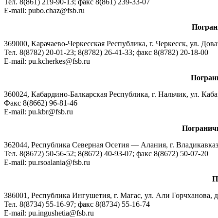
Тел. 8(861) 219-90-13; факс 8(861) 239-33-07
E-mail: pubo.chaz@fsb.ru
Погран
369000, Карачаево-Черкесская Республика, г. Черкесск, ул. Дова
Тел. 8(8782) 20-01-23; 8(8782) 26-41-33; факс 8(8782) 20-18-00
E-mail: pu.kcherkes@fsb.ru
Погран
360024, Кабардино-Балкарская Республика, г. Нальчик, ул. Каба
Факс 8(8662) 96-81-46
E-mail: pu.kbr@fsb.ru
Погранич
362044, Республика Северная Осетия — Алания, г. Владикавказ, 
Тел. 8(8672) 50-56-52; 8(8672) 40-93-07; факс 8(8672) 50-07-20
E-mail: pu.rsoalania@fsb.ru
П
386001, Республика Ингушетия, г. Магас, ул. Али Горчханова, д
Тел. 8(8734) 55-16-97; факс 8(8734) 55-16-74
E-mail: pu.ingushetia@fsb.ru