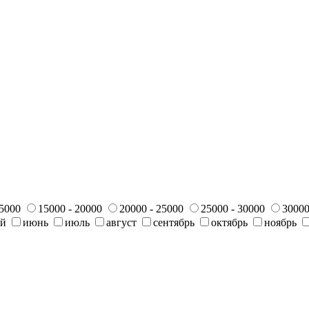
15000
15000 - 20000
20000 - 25000
25000 - 30000
30000
ай
июнь
июль
август
сентябрь
октябрь
ноябрь