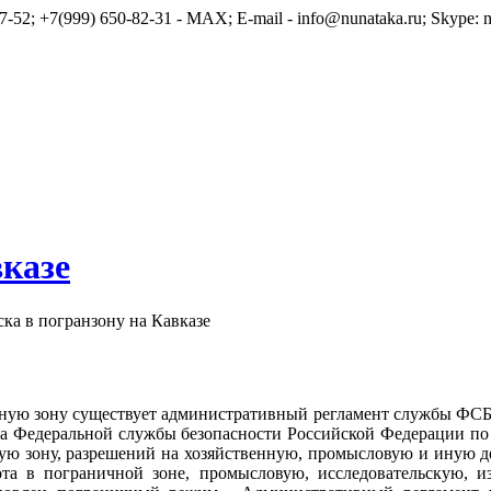
7-52; +7(999) 650-82-31 - MAX; E-mail - info@nunataka.ru; Skype: n
вказе
ка в погранзону на Кавказе
ичную зону существует административный регламент службы ФС
та Федеральной службы безопасности Российской Федерации по 
чную зону, разрешений на хозяйственную, промысловую и иную д
та в пограничной зоне, промысловую, исследовательскую, и