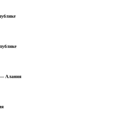
публике
публике
 — Алания
ия