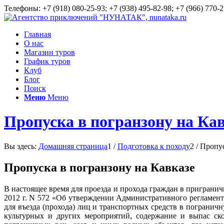
Телефоны: +7 (918) 080-25-93; +7 (938) 495-82-98; +7 (966) 770-2
Главная
О нас
Магазин туров
График туров
Клуб
Блог
Поиск
Меню
Меню
Пропуска в погранзону на Ка
Вы здесь:
Домашняя страница
1
/
Подготовка к походу
2
/
Пропус
Пропуска в погранзону на Кавказе
В настоящее время для проезда и прохода граждан в пригран
2012 г. N 572 «Об утверждении Административного регламен
для въезда (прохода) лиц и транспортных средств в пограни
культурных и других мероприятий, содержание и выпас ско