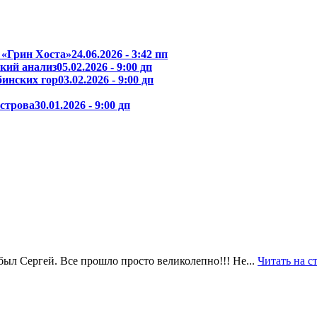
 «Грин Хоста»
24.06.2026 - 3:42 пп
кий анализ
05.02.2026 - 9:00 дп
бинских гор
03.02.2026 - 9:00 дп
острова
30.01.2026 - 9:00 дп
был Сергей. Все прошло просто великолепно!!! Не...
Читать на с