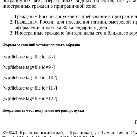
пограничных рек, озер и иных водных объектов, где уст
иностранных граждан в приграничной зоне:
Гражданам России допускается пребывание в приграничн
Гражданам России для посещения пятикилометровой пр
оформления пропуска 30 календарных дней.
Иностранные граждане (жители дальнего и ближнего зар
Формы заявлений установленного образца
[wpfilebase tag=file id=8 /]
[wpfilebase tag=file id=9 /]
[wpfilebase tag=file id=10 /]
[wpfilebase tag=file id=11 /]
[wpfilebase tag=file id=12 /]
Координаты мест получения погранпропуска
П
350040, Краснодарский край, г. Краснодар, ул. Таманская, д. 15