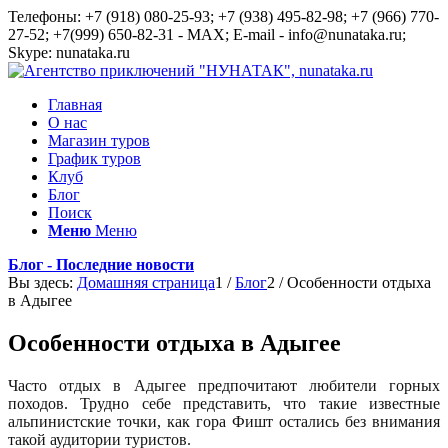
Телефоны: +7 (918) 080-25-93; +7 (938) 495-82-98; +7 (966) 770-
27-52; +7(999) 650-82-31 - MAX; E-mail - info@nunataka.ru;
Skype: nunataka.ru
Главная
О нас
Магазин туров
График туров
Клуб
Блог
Поиск
Меню
Меню
Блог - Последние новости
Вы здесь:
Домашняя страница
1
/
Блог
2
/
Особенности отдыха
в Адыгее
Особенности отдыха в Адыгее
Часто отдых в Адыгее предпочитают любители горных
походов. Трудно себе представить, что такие известные
альпинистские точки, как гора Фишт остались без внимания
такой аудитории туристов.