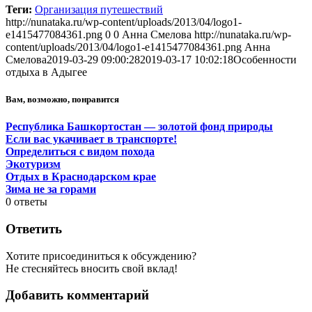
Теги:
Организация путешествий
http://nunataka.ru/wp-content/uploads/2013/04/logo1-
e1415477084361.png
0
0
Анна Смелова
http://nunataka.ru/wp-
content/uploads/2013/04/logo1-e1415477084361.png
Анна
Смелова
2019-03-29 09:00:28
2019-03-17 10:02:18
Особенности
отдыха в Адыгее
Вам, возможно, понравится
Республика Башкортостан — золотой фонд природы
Если вас укачивает в транспорте!
Определиться с видом похода
Экотуризм
Отдых в Краснодарском крае
Зима не за горами
0
ответы
Ответить
Хотите присоединиться к обсуждению?
Не стесняйтесь вносить свой вклад!
Добавить комментарий