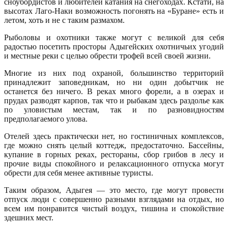
сноубордистов и любителей катания на снегоходах. Кстати, на
высотах Лаго-Наки возможность погонять на «Буране» есть и
летом, хоть и не с таким размахом.
Рыболовы и охотники также могут с великой для себя
радостью посетить просторы Адыгейских охотничьих угодий
и местные реки с целью обрести трофей всей своей жизни.
Многие из них под охраной, большинство территорий
принадлежит заповедникам, но ни один добытчик не
останется без ничего. В реках много форели, а в озерах и
прудах разводят карпов, так что и рыбакам здесь раздолье как
по уловистым местам, так и по разновидностям
предполагаемого улова.
Отелей здесь практически нет, но гостиничных комплексов,
где можно снять целый коттедж, предостаточно. Бассейны,
купание в горных реках, рестораны, сбор грибов в лесу и
прочие виды спокойного и релаксационного отпуска могут
обрести для себя менее активные туристы.
Таким образом, Адыгея — это место, где могут провести
отпуск люди с совершенно разными взглядами на отдых, но
всем им понравится чистый воздух, тишина и спокойствие
здешних мест.