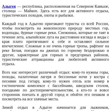
Адыгея
— республика, расположенная на Северном Кавказе,
столица — Майкоп. Здесь есть все для активного отдыха,
туристических походов, охоты и рыбалки.
Каждый год в Адыгею приезжают туристы со всей России,
чтобы посмотреть на живописную природу местных гор,
водопады, бурные горные реки. Снежники, которые не таят в
течение лета, альпийские луга на расстоянии взгляда и виды с
края плато притягивают к себе и оставляют сильное
впечатление. Сложные и не очень горные тропы, рафтинг на
реке Белая, поездки на джипах по горному бездорожью и
другие, характерные для горных и предгорных районов,
туристические аттракционы для любителей активного
отдыха.
Всех нас интересует различный отдых: кому-то нужны горы,
походы, палаточные лагеря и бессонные ночи у костра с
песнями под гитару, кому-то нужен отель или номер в
гостиничном комплексе с бассейнами, шведским столом,
поездками по достопримечательностям, а кто-то и вовсе
сторонник поехать в другой город и обойти его пешком и
посмотреть на все злачные места.
Зимой отдых в Адыгее начинается для лыжников,