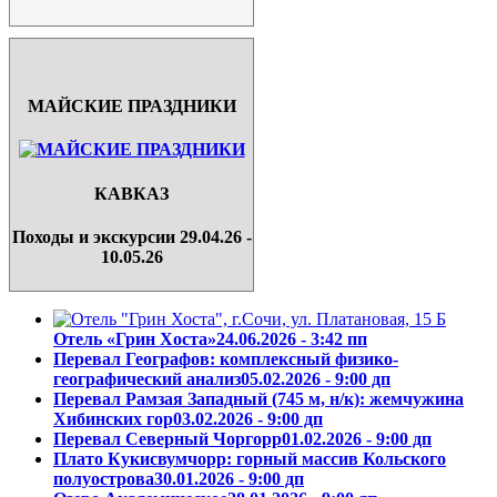
МАЙСКИЕ ПРАЗДНИКИ
КАВКАЗ
Походы и экскурсии 29.04.26 -
10.05.26
Отель «Грин Хоста»
24.06.2026 - 3:42 пп
Перевал Географов: комплексный физико-
географический анализ
05.02.2026 - 9:00 дп
Перевал Рамзая Западный (745 м, н/к): жемчужина
Хибинских гор
03.02.2026 - 9:00 дп
Перевал Северный Чоргорр
01.02.2026 - 9:00 дп
Плато Кукисвумчорр: горный массив Кольского
полуострова
30.01.2026 - 9:00 дп