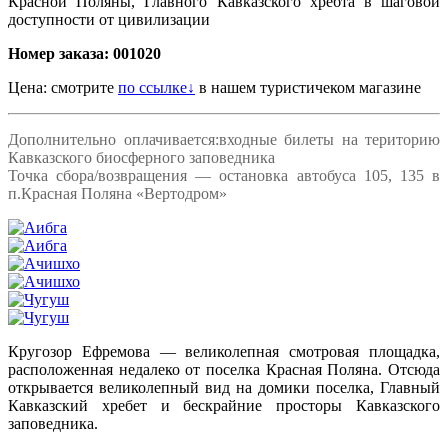
Красной Поляны, Главного Кавказского хребта в шаговой
доступности от цивилизации
Номер заказа: 001020
Цена: смотрите
по ссылке↓
в нашем туристичеком магазине
Дополнительно оплачивается:входные билеты на територию
Кавказского биосферного заповедника
Точка сбора/возвращения — остановка автобуса 105, 135 в
п.Красная Поляна «Вертодром»
Кругозор Ефремова — великолепная смотровая площадка,
расположенная недалеко от поселка Красная Поляна. Отсюда
открывается великолепный вид на домики поселка, Главный
Кавказский хребет и бескрайние просторы Кавказского
заповедника.