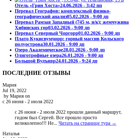
Отель «Грин Хоста»
24.06.2026 - 3:42 пп
Перевал Географов: комплексный физико-
географический анализ
05.02.2026 - 9:00 дп
Перевал Рамзая Западный (745 м, н/к): жемчужина
Хибинских гор
03.02.2026 - 9:00 дп
Перевал Северный Чоргорр
01.02.2026 - 9:00 дп
Плато Кукисвумчорр: горный массив Кольского
полуострова
30.01.2026 - 9:00 дп
Озеро Академическое
28.01.2026 - 9:00 дп
Олиготрофные озера
26.01.2026 - 9:00 дп
Большой Вудъявр
24.01.2026 - 9:24 дп
ПОСЛЕДНИЕ ОТЗЫВЫ
Мария
Jul 19, 2022
by
Мария
on
с 26 июня - 2 июля 2022
с 26 июня - 2 июля 2022 прошли данный маршрут,
гидом был Сергей. Все прошло просто
великолепно!!! Не...
Читать на странице тура →
Наталья