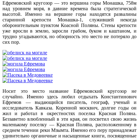
Ефремовский кругозор — это вершина горы Монашка, 758м
над уровнем моря, в давние времена была стратегической
высотой. Именно на вершине горы находятся развалины
старинной крепости Монашка-1, служившей некогда
оборонительным пунктом Коасной Поляны. Стены крепости
уже вросли в землю, заросли грабом, буком и каштаном, и
трудно угадываются, но обзорность это место не потеряло до
сих пор.
Носит это место название Ефремовский кругозор не
случайно. Именно здесь любил отдыхать Константинович
Ефремов — выдающийся писатель, географ, ученый и
исследователь Кавказа. Коренной москвич, долгие годы он
жил и работал в окрестностях поселка Красная Поляна.
Беззаветно влюбленный в эти края, он посветил свою жизнь
маленькому поселку — Красная Поляна, расположенному в
среднем течении реки Мзымта. Именно его перу принадлежат
удивительно органичные и насыщенные книги, посвященные