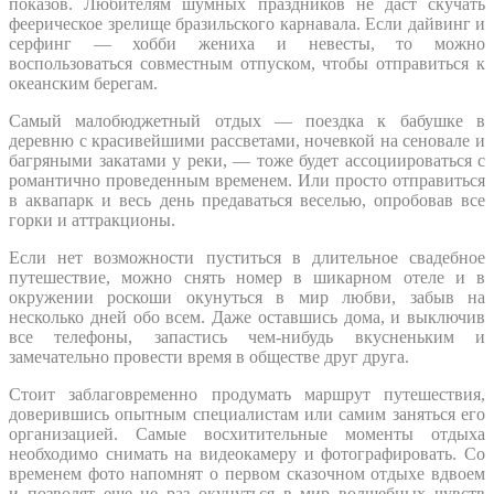
показов. Любителям шумных праздников не даст скучать
феерическое зрелище бразильского карнавала. Если дайвинг и
серфинг — хобби жениха и невесты, то можно
воспользоваться совместным отпуском, чтобы отправиться к
океанским берегам.
Самый малобюджетный отдых — поездка к бабушке в
деревню с красивейшими рассветами, ночевкой на сеновале и
багряными закатами у реки, — тоже будет ассоциироваться с
романтично проведенным временем. Или просто отправиться
в аквапарк и весь день предаваться веселью, опробовав все
горки и аттракционы.
Если нет возможности пуститься в длительное свадебное
путешествие, можно снять номер в шикарном отеле и в
окружении роскоши окунуться в мир любви, забыв на
несколько дней обо всем. Даже оставшись дома, и выключив
все телефоны, запастись чем-нибудь вкусненьким и
замечательно провести время в обществе друг друга.
Стоит заблаговременно продумать маршрут путешествия,
доверившись опытным специалистам или самим заняться его
организацией. Самые восхитительные моменты отдыха
необходимо снимать на видеокамеру и фотографировать. Со
временем фото напомнят о первом сказочном отдыхе вдвоем
и позволят еще не раз окунуться в мир волшебных чувств