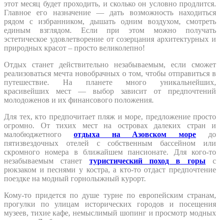
этот месяц будет проходить, и сколько он условно продлится.
Главное его назначение — дать возможность находиться
рядом с избранником, дышать одним воздухом, смотреть
единым взглядом. Если при этом можно получать
эстетическое удовлетворение от созерцания архитектурных и
природных красот – просто великолепно!
Отдых станет действительно незабываемым, если сможет
реализоваться мечта новобрачных о том, чтобы отправиться в
путешествие. На планете много уникальнейших,
красивейших мест — выбор зависит от предпочтений
молодоженов и их финансового положения.
Для тех, кто предпочитает пляж и море, предложение просто
огромно. От тихих мест на островах далеких стран и
малобюджетного
отдыха на Азовском море
до
пятизвездочных отелей с собственным бассейном или
скромного номера в ближайшем пансионате. Для кого-то
незабываемым станет
туристический поход в горы
с
рюкзаком и песнями у костра, а кто-то отдаст предпочтение
поездке на модный горнолыжный курорт.
Кому-то придется по душе турне по европейским странам,
прогулки по улицам исторических городов и посещения
музеев, тихие кафе, немыслимый шопинг и просмотр модных