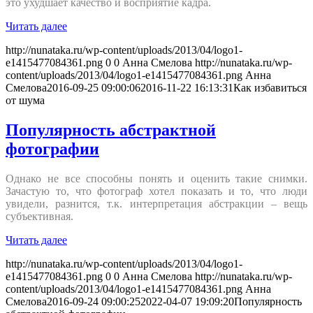
это ухудшает качество и восприятие кадра.
Читать далее
http://nunataka.ru/wp-content/uploads/2013/04/logo1-
e1415477084361.png
0
0
Анна Смелова
http://nunataka.ru/wp-
content/uploads/2013/04/logo1-e1415477084361.png
Анна
Смелова
2016-09-25 09:00:06
2016-11-22 16:13:31
Как избавиться
от шума
Популярность абстрактной
фотографии
Однако не все способны понять и оценить такие снимки.
Зачастую то, что фотограф хотел показать и то, что люди
увидели, разнится, т.к. интерпретация абстракции – вещь
субъективная.
Читать далее
http://nunataka.ru/wp-content/uploads/2013/04/logo1-
e1415477084361.png
0
0
Анна Смелова
http://nunataka.ru/wp-
content/uploads/2013/04/logo1-e1415477084361.png
Анна
Смелова
2016-09-24 09:00:25
2022-04-07 19:09:20
Популярность