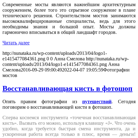
Современные мосты являются важнейшим архитектурным
сооружением, более того это серьезное сооружение в плане
технического решения. Строительством мостов занимаются
высококвалифицированные специалисты, ведь для этого
необходимы знания и большой опыт. Мосты должны
гармонично вписываться в общий ландшафт городов.
Читать далее
http://nunataka.ru/wp-content/uploads/2013/04/logo1-
e1415477084361.png
0
0
Анна Смелова
http://nunataka.ru/wp-
content/uploads/2013/04/logo1-e1415477084361.png
Анна
Смелова
2016-09-29 09:00:49
2022-04-07 19:05:59
Фотографии
мостов
Восстанавливающая кисть в фотошоп
Опять правим фотографии из
путешествий
. Сегодня
поговорим о восстанавливающей кисти в фотошоп.
Сперва коснемся инструмента «точечная восстанавливающая
кисть». Вызвать его можно, используя клавишу «J». Что очень
удобно, когда требуется быстрая смена инструмента, да и
ускоренная работа всегда только в плюс, время — деньги!