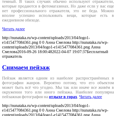
темный. В таких случаях обычно используют отражатели,
которые продаются в фотомагазинах. Но даже если у вас еще
нет профессионального отражателя, это не беда. Можно
вполне успешно использовать вещи, которые есть в
ежедневном обиходе.
Читать далее
http://nunataka.ru/wp-content/uploads/2013/04/logo1-
e1415477084361.png
0
0
Анна Смелова
http://nunataka.ru/wp-
content/uploads/2013/04/logo1-e1415477084361.png
Анна
Смелова
2016-09-26 18:00:48
2022-04-07 19:07:37
Бесплатный
отражатель
Снимаем пейзаж
Пейзаж является одним из наиболее распространённых в
фотографии жанров. Вероятно потому, что его объектом
может быть всё что угодно. Мы так или иначе все живём в
окружении того или иного пейзажа. Наиболее популярна
пейзажная фотография на
отдыхе в горах
.
Читать далее
http://nunataka.ru/wp-content/uploads/2013/04/logo1-
e1415477084361.png
0
0
Анна Смелова
http://nunataka.ru/wp-
content/uploads/2013/04/logo1-e1415477084361.png
Анна