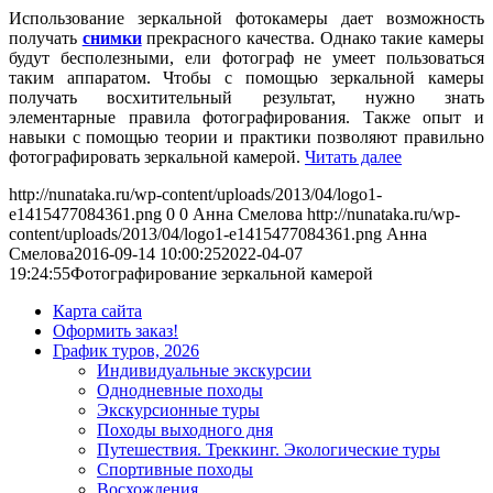
Использование зеркальной фотокамеры дает возможность
получать
снимки
прекрасного качества. Однако такие камеры
будут бесполезными, ели фотограф не умеет пользоваться
таким аппаратом. Чтобы с помощью зеркальной камеры
получать восхитительный результат, нужно знать
элементарные правила фотографирования. Также опыт и
навыки с помощью теории и практики позволяют правильно
фотографировать зеркальной камерой.
Читать далее
http://nunataka.ru/wp-content/uploads/2013/04/logo1-
e1415477084361.png
0
0
Анна Смелова
http://nunataka.ru/wp-
content/uploads/2013/04/logo1-e1415477084361.png
Анна
Смелова
2016-09-14 10:00:25
2022-04-07
19:24:55
Фотографирование зеркальной камерой
Карта сайта
Оформить заказ!
График туров, 2026
Индивидуальные экскурсии
Однодневные походы
Экскурсионные туры
Походы выходного дня
Путешествия. Треккинг. Экологические туры
Спортивные походы
Восхождения