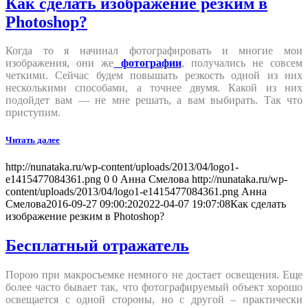
Как сделать изображение резким в
Photoshop?
Когда то я начинал фотографировать и многие мои
изображения, они же
фотографии
, получались не совсем
четкими. Сейчас будем повышать резкость одной из них
несколькими способами, а точнее двумя. Какой из них
подойдет вам — не мне решать, а вам выбирать. Так что
приступим.
Читать далее
http://nunataka.ru/wp-content/uploads/2013/04/logo1-
e1415477084361.png
0
0
Анна Смелова
http://nunataka.ru/wp-
content/uploads/2013/04/logo1-e1415477084361.png
Анна
Смелова
2016-09-27 09:00:20
2022-04-07 19:07:08
Как сделать
изображение резким в Photoshop?
Бесплатный отражатель
Порою при макросъемке немного не достает освещения. Еще
более часто бывает так, что фотографируемый объект хорошо
освещается с одной стороны, но с другой – практически