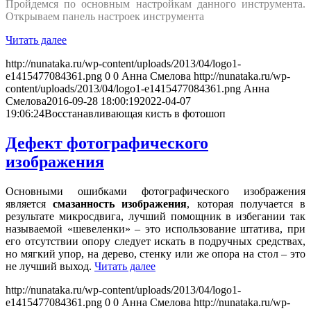
Пройдемся по основным настройкам данного инструмента.
Открываем панель настроек инструмента
Читать далее
http://nunataka.ru/wp-content/uploads/2013/04/logo1-
e1415477084361.png
0
0
Анна Смелова
http://nunataka.ru/wp-
content/uploads/2013/04/logo1-e1415477084361.png
Анна
Смелова
2016-09-28 18:00:19
2022-04-07
19:06:24
Восстанавливающая кисть в фотошоп
Дефект фотографического
изображения
Основными ошибками фотографического изображения
является
смазанность изображения
, которая получается в
результате микросдвига, лучший помощник в избегании так
называемой «шевеленки» – это использование штатива, при
его отсутствии опору следует искать в подручных средствах,
но мягкий упор, на дерево, стенку или же опора на стол – это
не лучший выход.
Читать далее
http://nunataka.ru/wp-content/uploads/2013/04/logo1-
e1415477084361.png
0
0
Анна Смелова
http://nunataka.ru/wp-