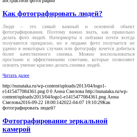
абстрактной фотографии
Как фотографировать людей?
Люди – это самый важный и основной объект
фотографирования. Поэтому важно знать, как правильно
делать фото людей. Натюрморты и пейзажи почти всегда
получаются прекрасно, но я людьми фото получается не
удачно в некоторых случаях или фотографу хочется добиться
более качественного снимка. Можно воспользоваться
простыми и эффективными советами, которые позволяют
освоить умение красиво делать снимки людей.
Читать далее
http://nunataka.ru/wp-content/uploads/2013/04/logo1-
e1415477084361.png
0
0
Анна Смелова
http://nunataka.ru/wp-
content/uploads/2013/04/logo1-e1415477084361.png
Анна
Смелова
2016-09-22 18:00:14
2022-04-07 19:10:29
Как
фотографировать людей?
Фотографирование зеркальной
камерой