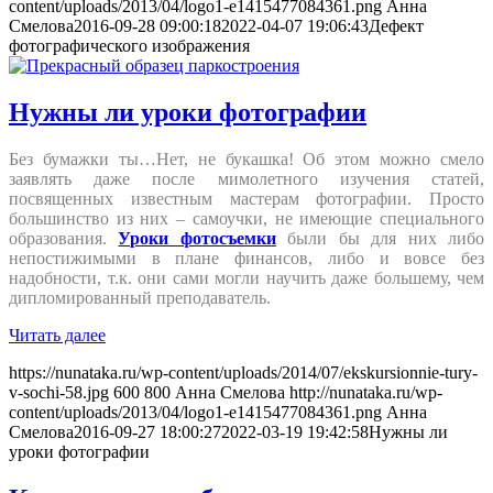
content/uploads/2013/04/logo1-e1415477084361.png
Анна
Смелова
2016-09-28 09:00:18
2022-04-07 19:06:43
Дефект
фотографического изображения
Нужны ли уроки фотографии
Без бумажки ты…Нет, не букашка! Об этом можно смело
заявлять даже после мимолетного изучения статей,
посвященных известным мастерам фотографии. Просто
большинство из них – самоучки, не имеющие специального
образования.
Уроки фотосъемки
были бы для них либо
непостижимыми в плане финансов, либо и вовсе без
надобности, т.к. они сами могли научить даже большему, чем
дипломированный преподаватель.
Читать далее
https://nunataka.ru/wp-content/uploads/2014/07/ekskursionnie-tury-
v-sochi-58.jpg
600
800
Анна Смелова
http://nunataka.ru/wp-
content/uploads/2013/04/logo1-e1415477084361.png
Анна
Смелова
2016-09-27 18:00:27
2022-03-19 19:42:58
Нужны ли
уроки фотографии