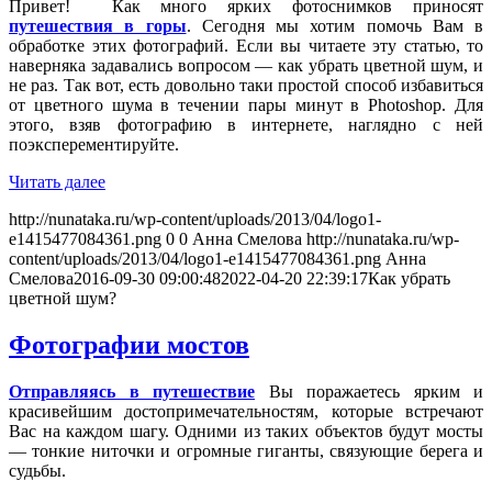
Привет! Как много ярких фотоснимков приносят
путешествия в горы
. Сегодня мы хотим помочь Вам в
обработке этих фотографий. Если вы читаете эту статью, то
наверняка задавались вопросом — как убрать цветной шум, и
не раз. Так вот, есть довольно таки простой способ избавиться
от цветного шума в течении пары минут в Photoshop. Для
этого, взяв фотографию в интернете, наглядно с ней
поэксперементируйте.
Читать далее
http://nunataka.ru/wp-content/uploads/2013/04/logo1-
e1415477084361.png
0
0
Анна Смелова
http://nunataka.ru/wp-
content/uploads/2013/04/logo1-e1415477084361.png
Анна
Смелова
2016-09-30 09:00:48
2022-04-20 22:39:17
Как убрать
цветной шум?
Фотографии мостов
Отправляясь в путешествие
Вы поражаетесь ярким и
красивейшим достопримечательностям, которые встречают
Вас на каждом шагу. Одними из таких объектов будут мосты
— тонкие ниточки и огромные гиганты, связующие берега и
судьбы.