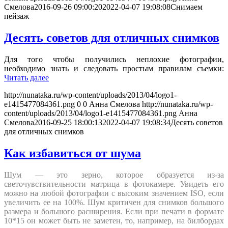
Смелова
2016-09-26 09:00:20
2022-04-07 19:08:08
Снимаем
пейзаж
Десять советов для отличных снимков
Для того чтобы получились неплохие фотографии,
необходимо знать и следовать простым правилам съемки:
Читать далее
http://nunataka.ru/wp-content/uploads/2013/04/logo1-
e1415477084361.png
0
0
Анна Смелова
http://nunataka.ru/wp-
content/uploads/2013/04/logo1-e1415477084361.png
Анна
Смелова
2016-09-25 18:00:13
2022-04-07 19:08:34
Десять советов
для отличных снимков
Как избавиться от шума
Шум — это зерно, которое образуется из-за
светочувствительности матрица в фотокамере. Увидеть его
можно на любой фотографии с высоким значением ISO, если
увеличить ее на 100%. Шум критичен для снимков большого
размера и большого расширения. Если при печати в формате
10*15 он может быть не заметен, то, например, на билбордах