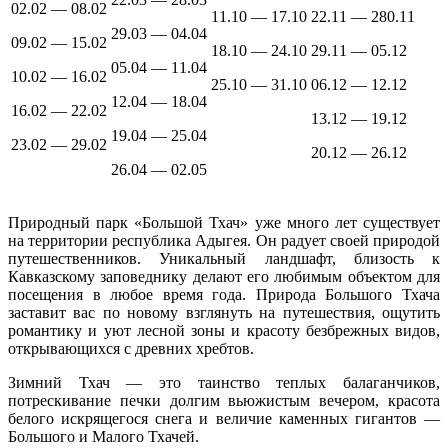
02.02 — 08.02
11.10 — 17.10
22.11 — 280.11
29.03 — 04.04
09.02 — 15.02
18.10 — 24.10
29.11 — 05.12
05.04 — 11.04
10.02 — 16.02
25.10 — 31.10
06.12 — 12.12
12.04 — 18.04
16.02 — 22.02
13.12 — 19.12
19.04 — 25.04
23.02 — 29.02
20.12 — 26.12
26.04 — 02.05
Природный парк «Большой Тхач» уже много лет существует
на территории республика Адыгея. Он радует своей природой
путешественников. Уникальный ландшафт, близость к
Кавказскому заповеднику делают его любимым объектом для
посещения в любое время года. Природа Большого Тхача
заставит вас по новому взглянуть на путешествия, ощутить
романтику и уют лесной зоны и красоту безбрежных видов,
открывающихся с древних хребтов.
Зимний Тхач — это таинство теплых балаганчиков,
потрескивание печки долгим вьюжистым вечером, красота
белого искрящегося снега и величие каменных гигантов —
Большого и Малого Тхачей.