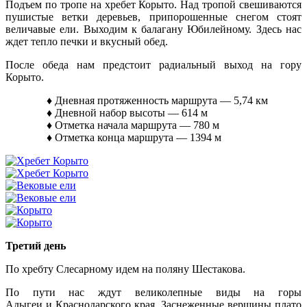
Подъем по тропе на хребет Корыто. Над тропой свешиваются
пушистые ветки деревьев, припорошенные снегом стоят
величавые ели. Выходим к балагану Юбилейному. Здесь нас
ждет тепло печки и вкусный обед.
После обеда нам предстоит радиальный выход на гору
Корыто.
♦ Дневная протяженность маршрута — 5,74 км
♦ Дневной набор высоты — 614 м
♦ Отметка начала маршрута — 780 м
♦ Отметка конца маршрута — 1394 м
Третий день
По хребту Слесарному идем на поляну Шестакова.
По пути нас ждут великолепные виды на горы
Адыгеи и Краснодарского края. Заснеженные вершины плато