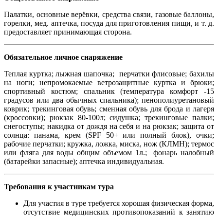
Палатки, основные верёвки, средства связи, газовые баллоны,
горелки, мед. аптечка, посуда для приготовления пищи, и т. д.
предоставляет принимающая сторона.
Обязательное личное снаряжение
Теплая куртка; лыжная шапочка; перчатки флисовые; бахилы
на ноги; непромокаемые ветрозащитные куртка и брюки;
спортивный костюм; спальник (температура комфорт -15
градусов или два обычных спальника); пенополиуретановый
коврик; трекинговая обувь; сменная обувь для брода и лагеря
(кроссовки); рюкзак 80-100л; сидушка; трекинговые палки;
снегоступы; накидка от дождя на себя и на рюкзак; защита от
солнца: панама, крем (SPF 50+ или полный блок), очки;
рабочие перчатки; кружка, ложка, миска, нож (КЛМН); термос
или фляга для воды общим объемом 1л.; фонарь налобный
(батарейки запасные); аптечка индивидуальная.
Требования к участникам тура
Для участия в туре требуется хорошая физическая форма,
отсутствие медицинских противопоказаний к занятию