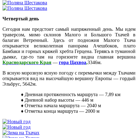
Четвертый день
Сегодня нам предстоит самый напряженный день. Мы идем
траверсом, мимо склонов Малого и Большого Тхачей в
балаган Ветренный. Здесь от подножия Малого Тхача
открывается великолепная панорама Ачешбоков, плато
Бамбаки и горных кряжей хребта Герцена. Теряясь в туманной
дымке, где-то там на горизонте видна главная вершина
Краснодарского Края
—
гора Цахвоа
,
3346м
.
В ясную морозную ясную погоду с перемычки между Тхачами
открывается вид на высочайшую вершину Европы — гордый
Эльбрус, 5642м.
♦ Дневная протяженность маршрута — 7,89 км
♦ Дневной набор высоты — 446 м
♦ Отметка начала маршрута — 2040 м
♦ Отметка конца маршрута — 2000 м