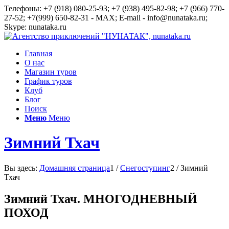
Телефоны: +7 (918) 080-25-93; +7 (938) 495-82-98; +7 (966) 770-
27-52; +7(999) 650-82-31 - MAX; E-mail - info@nunataka.ru;
Skype: nunataka.ru
Главная
О нас
Магазин туров
График туров
Клуб
Блог
Поиск
Меню
Меню
Зимний Тхач
Вы здесь:
Домашняя страница
1
/
Снегоступинг
2
/
Зимний
Тхач
Зимний Тхач. МНОГОДНЕВНЫЙ
ПОХОД