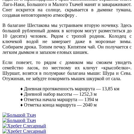
Лаго-Наки, Большого и Малого Тхачей манят и завараживают.
Снег искрится на солнце, скрывается в дымнке тумана,
создавая неповторимую атмосферу .
В балагане Шестакова мы устраиваем вторую ночевку. Здесь
большой рубленный домик в котором могут разместиться до
10 (десяти) человек. Рядом с тропой родник. Колодец с
ключекой водой не замерзает даже в морозные зимы.
Собираем дрока. Топим печку. Кипятим чай. Он получается с
легким дымком и запахом еловых шишек.
Если повезет, то рядом с домиком мы сможем увидеть
семейство ласок, по местному их кличут «крысобелки».
Шуршат, возятся в полумраке балагана мыши: Шура и Сева.
Отужинав, не забудте покормить мышек шкуркой от сала.
♦ Дневная протяженность маршрута — 13,85 км
♦ Дневной набор высоты — 1252,3 м
♦ Отметка начала маршрута — 1394 м
♦ Отметка конца маршрута — 2040 м