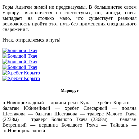
Горы Адыгеи зимой не предсказуемы. В большинстве своем
маршрут выполняется на снегоступах, но, иногда, снега
выпадает на столько мало, что существует реальная
возможность пройти этот путь без применения специального
снаряжения.
Итак, отправляемся в путь!
Маршрут
п.Новопрохладный – долина реки Куна – хребет Корыто —
балаган Юбилейный — хребет Слесарный — поляна
Шестакова — балаган Шестакова — траверс Малого Тхача
(2238м) — траверс Большого Тхача (2368м) — балаган
Ветренный — вершина Большого Тхача — Тайвань —
п.Новопрохладный