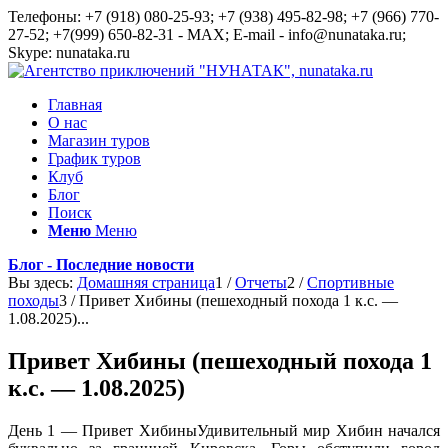
Телефоны: +7 (918) 080-25-93; +7 (938) 495-82-98; +7 (966) 770-
27-52; +7(999) 650-82-31 - MAX; E-mail - info@nunataka.ru;
Skype: nunataka.ru
Главная
О нас
Магазин туров
График туров
Клуб
Блог
Поиск
Меню
Меню
Блог - Последние новости
Вы здесь:
Домашняя страница
1
/
Отчеты
2
/
Спортивные
походы
3
/
Привет Хибины (пешеходный похода 1 к.с. —
1.08.2025)...
Привет Хибины (пешеходный похода 1
к.с. — 1.08.2025)
День 1 — Привет Хибины
Удивительный мир Хибин начался