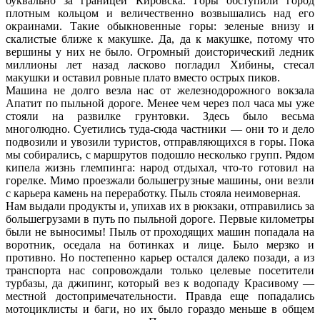
буквально за границей Кировска. Горы обступили город
плотным кольцом и величественно возвышались над его
окраинами. Такие обыкновенные горы: зеленые внизу и
скалистые ближе к макушке. Да, да к макушке, потому что
вершины у них не было. Огромный доисторический ледник
миллионы лет назад ласково погладил Хибины, стесал
макушки и оставил ровные плато вместо острых пиков.
Машина не долго везла нас от железнодорожного вокзала
Апатит по пыльной дороге. Менее чем через пол часа мы уже
стояли на развилке грунтовки. Здесь было весьма
многолюдно. Суетились туда-сюда частники — они то и дело
подвозили и увозили туристов, отправляющихся в горы. Пока
мы собирались, с маршрутов подошло несколько групп. Рядом
кипела жизнь глемпинга: народ отдыхал, что-то готовил на
горелке. Мимо проезжали большегрузные машины, они везли
с карьера камень на переработку. Пыль стояла неимоверная.
Нам выдали продукты и, упихав их в рюкзаки, отправились за
большегрузами в путь по пыльной дороге. Первые километры
были не выносимы! Пыль от проходящих машин попадала на
воротник, оседала на ботинках и лице. Было мерзко и
противно. Но постепенно карьер остался далеко позади, а из
транспорта нас сопровождали только целевые посетители
турбазы, да джипинг, который вез к водопаду Красивому —
местной достопримечательности. Правда еще попадались
мотоциклисты и баги, но их было гораздо меньше в общем