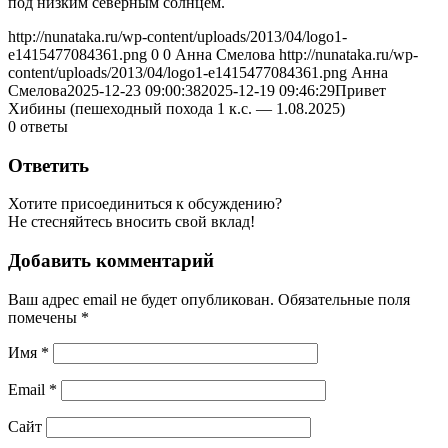
под низким северным солнцем.
http://nunataka.ru/wp-content/uploads/2013/04/logo1-
e1415477084361.png
0
0
Анна Смелова
http://nunataka.ru/wp-
content/uploads/2013/04/logo1-e1415477084361.png
Анна
Смелова
2025-12-23 09:00:38
2025-12-19 09:46:29
Привет
Хибины (пешеходный похода 1 к.с. — 1.08.2025)
0
ответы
Ответить
Хотите присоединиться к обсуждению?
Не стесняйтесь вносить свой вклад!
Добавить комментарий
Ваш адрес email не будет опубликован.
Обязательные поля
помечены
*
Имя
*
Email
*
Сайт