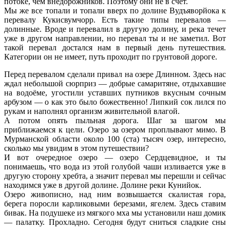
потоке, чем внедорожников. Поэтому они не в счет.
Мы же все топали и топали вверх по долине Вудъяворйока к
перевалу Кукисвумчорр. Есть такие типы перевалов —
долинные. Вроде и перевалил в другую долину, и река течет
уже в другом направлении, но перевал ты и не заметил. Вот
такой перевал достался нам в первый день путешествия.
Категории он не имеет, путь проходит по грунтовой дороге.
Перед перевалом сделали привал на озере Длинном. Здесь нас
ждал небольшой сюрприз — добрые самаритяне, отдыхавшие
на водоёме, угостили уставших путников вкусным сочным
арбузом — о как это было божественно! Липкий сок лился по
рукам и наполнял организм живительной влагой.
А потом опять пыльная дорога. Шаг за шагом мы
приближаемся к цели. Озеро за озером проплывают мимо. В
Мурманской области около 100 (ста) тысяч озер, интересно,
сколько мы увидим в этом путешествии?
И вот очередное озеро — озеро Сердцевидное, и ты
понимаешь, что вода из этой голубой чаши изливается уже в
другую сторону хребта, а значит перевал мы перешли и сейчас
находимся уже в другой долине. Долине реки Кунийок.
Озеро живописно, над ним возвышается скалистая гора,
берега поросли карликовыми березами, ягелем. Здесь ставим
бивак. На подушеке из мягкого мха мы установили наш домик
— палатку. Прохладно. Сегодня будут сниться сладкие сны