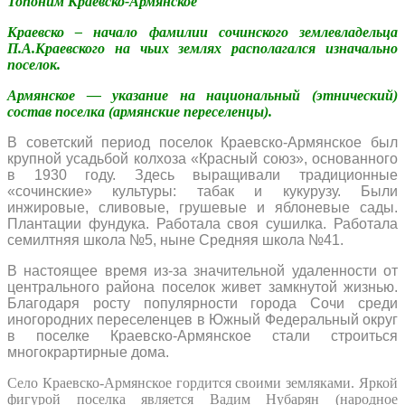
Топоним Краевско-Армянское
Краевско – начало фамилии сочинского землевладельца
П.А.Краевского на чьих землях располагался изначально
поселок.
Армянское — указание на национальный (этнический)
состав поселка (армянские переселенцы).
В советский период поселок Краевско-Армянское был
крупной усадьбой колхоза «Красный союз», основанного
в 1930 году. Здесь выращивали традиционные
«сочинские» культуры: табак и кукурузу. Были
инжировые, сливовые, грушевые и яблоневые сады.
Плантации фундука. Работала своя сушилка. Работала
семилтняя школа №5, ныне Средняя школа №41.
В настоящее время из-за значительной удаленности от
центрального района поселок живет замкнутой жизнью.
Благодаря росту популярности города Сочи среди
иногородних переселенцев в Южный Федеральный округ
в поселке Краевско-Армянское стали строиться
многокрартирные дома.
Село Краевско-Армянское гордится своими земляками. Яркой
фигурой поселка является Вадим Нубарян (народное