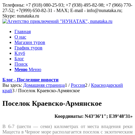
Телефоны: +7 (918) 080-25-93; +7 (938) 495-82-98; +7 (966) 770-
27-52; +7(999) 650-82-31 - MAX; E-mail - info@nunataka.ru;
Skype: nunataka.ru
Главная
О нас
Магазин туров
График туров
Клуб
Блог
Поиск
Меню
Меню
Блог - Последние новости
Вы здесь:
Домашняя страница
1
/
Россия
2
/
Краснодарский
край
3
/
Поселок Краевско-Армянское
Поселок Краевско-Армянское
Координаты: N43°36’1″; E39°48’31»
В 6-7 (шести — семи) километрах от места впадения реки
Мацеста в Черное море располагается поселок с экзотическим