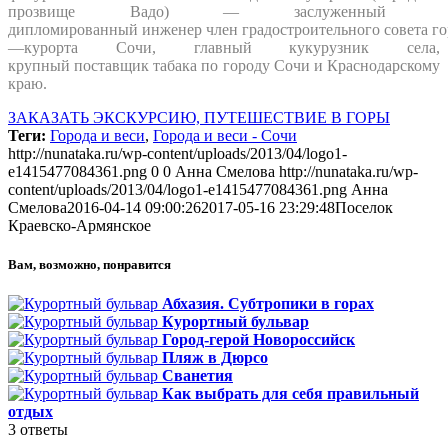
прозвище Вадо) — заслуженный
дипломированный инженер
член
градостроительного
совета
го
—
курорта
Сочи
, главный кукурузник села,
крупный поставщик табака по городу Сочи и Краснодарскому
краю.
ЗАКАЗАТЬ ЭКСКУРСИЮ, ПУТЕШЕСТВИЕ В ГОРЫ
Теги:
Города и веси
,
Города и веси - Сочи
http://nunataka.ru/wp-content/uploads/2013/04/logo1-
e1415477084361.png
0
0
Анна Смелова
http://nunataka.ru/wp-
content/uploads/2013/04/logo1-e1415477084361.png
Анна
Смелова
2016-04-14 09:00:26
2017-05-16 23:29:48
Поселок
Краевско-Армянское
Вам, возможно, понравится
Абхазия. Субтропики в горах
Курортный бульвар
Город-герой Новороссийск
Пляж в Дюрсо
Сванетия
Как выбрать для себя правильный
отдых
3
ответы