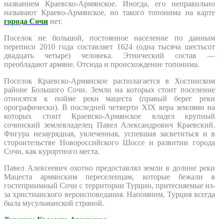
названием Краевско-Армянское. Иногда, его неправильно
называют Краево-Армянское, но такого топонима на карте
города Сочи
нет.
Поселок не большой, постоянное население по данным
переписи 2010 года составляет 1624 (одна тысяча шестьсот
двадцать четыре) человека. Этнический состав —
преобладают армяне. Отсюда и происхождение топонима.
Поселок Краевско-Армянское располагается в Хостинском
районе Большого Сочи. Земли на которых стоит поселение
относятся к пойме реки мацеста (правый берег реки
орографически). В последней четверти XIX вера землями на
которых стоит Краевско-Армянское владел крупный
сочинский землевладелец Павел Александрович Краевский.
Фигура незаурядная, увлеченная, успевшая засветиться и в
стороительстве Новороссийского Шоссе и развитии города
Сочи, как курортного места.
Павел Алексеевич охотно предоставлял земли в долине реки
Мацеста армянским переселенцам, которые бежали в
гостеприимный Сочи с территории Турции, притесняемые из-
за христианского вероисповедания. Напомним, Турция всегда
была мусульманской страной.