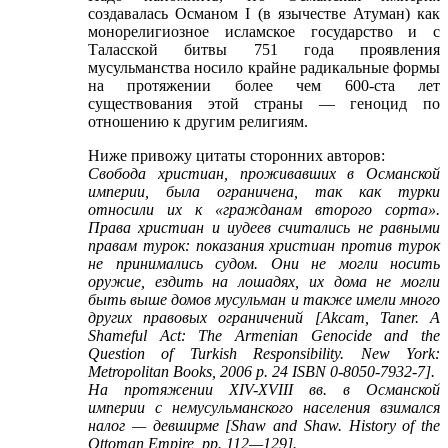
создавалась Османом I (в язычестве Атуман) как
монорелигиозное исламское государство и с
Таласской битвы 751 года проявления
мусульманства носило крайне радикальные формы
на протяжении более чем 600-ста лет
существования этой страны — геноцид по
отношению к другим религиям.
Ниже привожу цитаты сторонних авторов:
Свобода христиан, проживавших в Османской
империи, была ограничена, так как турки
относили их к «гражданам второго сорта».
Права христиан и иудеев считались не равными
правам турок: показания христиан против турок
не принимались судом. Они не могли носить
оружие, ездить на лошадях, их дома не могли
быть выше домов мусульман и также имели много
других правовых ограничений [Akcam, Taner. A
Shameful Act: The Armenian Genocide and the
Question of Turkish Responsibility. New York:
Metropolitan Books, 2006 p. 24 ISBN 0-8050-7932-7].
На протяжении XIV-XVIII вв. в Османской
империи с немусульманского населения взимался
налог — девширме [Shaw and Shaw. History of the
Ottoman Empire, pp. 112—129].