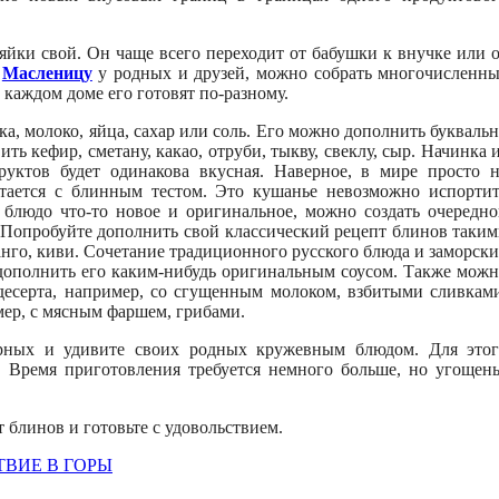
яйки свой. Он чаще всего переходит от бабушки к внучке или 
а
Масленицу
у родных и друзей, можно собрать многочисленн
в каждом доме его готовят по-разному.
а, молоко, яйца, сахар или соль. Его можно дополнить букваль
ь кефир, сметану, какао, отруби, тыкву, свеклу, сыр. Начинка 
фруктов будет одинакова вкусная. Наверное, в мире просто 
етается с блинным тестом. Это кушанье невозможно испорти
 блюдо что-то новое и оригинальное, можно создать очередн
. Попробуйте дополнить свой классический рецепт блинов таки
анго, киви. Сочетание традиционного русского блюда и заморск
 дополнить его каким-нибудь оригинальным соусом. Также мож
десерта, например, со сгущенным молоком, взбитыми сливкам
мер, с мясным фаршем, грибами.
урных и удивите своих родных кружевным блюдом. Для это
. Время приготовления требуется немного больше, но угощен
 блинов и готовьте с удовольствием.
ТВИЕ В ГОРЫ