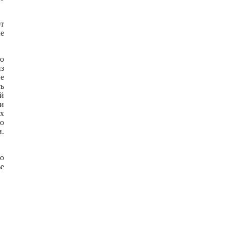
от
ые
но
из
не
ть
ой
ми
их
но
и.
го
ье