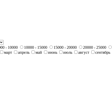
00 - 10000
10000 - 15000
15000 - 20000
20000 - 25000
март
апрель
май
июнь
июль
август
сентябрь