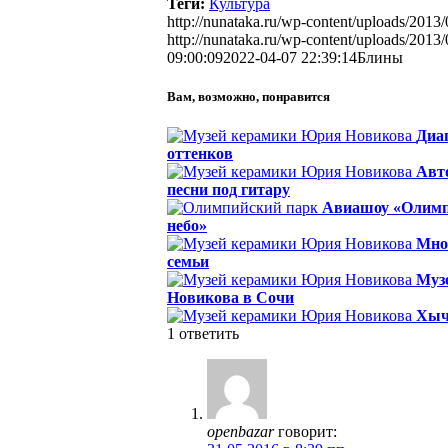
Теги:
Культура
http://nunataka.ru/wp-content/uploads/201
http://nunataka.ru/wp-content/uploads/201
09:00:09
2022-04-07 22:39:14
Блины
Вам, возможно, понравится
Диа
оттенков
Авт
песни под гитару
Авиашоу «Олимп
небо»
Мно
семьи
Муз
Новикова в Сочи
Хы
1
ответить
openbazar
говорит: