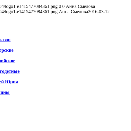
3/04/logo1-e1415477084361.png
0
0
Анна Смелова
3/04/logo1-e1415477084361.png
Анна Смелова
2016-03-12
пазон
орские
ийское
годетные
ей Юрия
чины