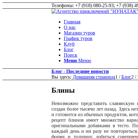
Телефоны: +7 (918) 080-25-93; +7 (938) 49
Главная
О нас
Магазин туров
График туров
Клуб
Блог
Поиск
Меню
Меню
Блог - Последние новости
Вы здесь:
Домашняя страница
1
/
Блог
2
/
Блины
Невозможно представить славянскую 
создан более тысячи лет назад. Здесь н
и готовится из обычных продуктов, кото
рецепт блинов имеет множество вариа
оригинальными добавками в тесто. По
каждый день и ни разу не повториться
форму и толщину, добиться соверше