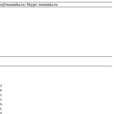
fo@nunataka.ru; Skype: nunataka.ru
ыл
ии
ас
 с
ть
а,
го