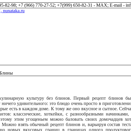
5-82-98; +7 (966) 770-27-52; +7(999) 650-82-31 - MAX; E-mail - in
Блины
кулинарную культуру без блинов. Первый рецепт блинов б
ет ничего удивительного: это блюдо очень просто в приготовлен
рые есть в каждом доме. К тому же оно вкусное и сытное. Сейч
нтов: классические, хоткейки, с разнообразными начинками,
этому этим угощеньем можно баловать своих домочадцев хо
. Можно взять обычный рецепт блинов и, варьируя состав тест
нно новых вкусовых границ в границах одного продуктово