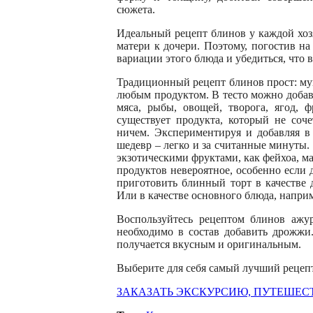
сюжета.
Идеальный рецепт блинов у каждой хоз
матери к дочери. Поэтому, погостив н
вариации этого блюда и убедиться, что 
Традиционный рецепт блинов прост: мук
любым продуктом. В тесто можно добавит
мяса, рыбы, овощей, творога, ягод, 
существует продукта, который не соч
ничем. Экспериментируя и добавляя в
шедевр – легко и за считанные минуты
экзотическими фруктами, как фейхоа, м
продуктов невероятное, особенно если
приготовить блинный торт в качестве 
Или в качестве основного блюда, напри
Воспользуйтесь рецептом блинов аж
необходимо в состав добавить дрожжи
получается вкусным и оригинальным.
Выберите для себя самый лучший рецепт
ЗАКАЗАТЬ ЭКСКУРСИЮ, ПУТЕШЕС